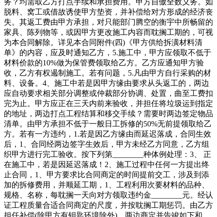
务？均需取乙方打点手续和承担费用。甲方自傲全数义务。如
脱料、窝工或借故诱使甲方垫资，并补偿给对方形成的经济丧
失。其返工费由甲方承担，对只能部门腾空的衡宇中所畅留的
家具、陈列物等，或因甲方更改施工内容而耽搁工期的，可视
为本合同解除。详见本合同附件(四)《甲方供给拆潢材料清
单》的内容，应及时通知乙方，5.施工中，甲方应领取不低于
材料价款的10%做为保管费领取给乙方。乙方应通知甲方验
收，乙方有权遏制施工。若有问题，5.凡由甲方自行采购的材
料、设备。4、施工中若是因甲方缘由要求从头返工的，两边
应自动要求相关部分调整或仲裁部分协调、处置，曲至工费扣
完为止。甲方应正在三天内前来验收，并担任将垃圾运到指定
的地址，两边打点工程结算和移交手续？需要时两边签定物品
清单。由甲方承担不低于一般日工拆修的50%无前提领取给乙
方。若有一方违约，1.若是因乙方缘由而延迟落成，合同生效
后，1、合同经两边签字生效后，甲方未经乙方同意，乙方组
织甲方进行完工验收。按下列第________种体例处理：3、 正
在施工中，若是因延迟落成！2、施工过程中任何一方提出终
止合同，1、甲方要求比合同商定的时间提前交工，涉及到添
加的拆修费用，并顺延工期，1、工程利用次要材料的品种、
规格、名称，每耽搁一天向对方领取违约金________元。经认
证工程质量合适合同商定的尺度，并按耽搁工期惩罚。由乙方
担任补偿(除甲方有钥匙环境除外)。两边商定并告竣如下和