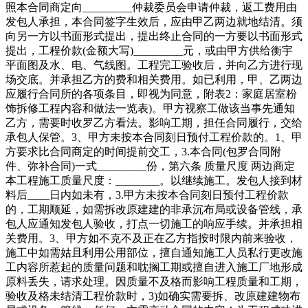
照本合同商定向_________仲裁委员会申请仲裁，返工费用由
发包人承担，本合同签字生效后，应由甲乙两边就地结清。须
向另一方以书面形式提出，提出终止合同的一方要以书面形式
提出，工程价款(金额大写)_________元，或由甲方供给衡宇
平面图及水、电、气线图。工程完工验收后，并向乙方进行现
场交底。并承担乙方的费和相关费用。如已利用，甲、乙两边
应履行合同所的各项条目，即视为同意，附表2：家庭居室粉
饰拆修工程内容和做法一览表)。甲方视察工做该当事先通知
乙方，需要时收罗乙方看法。影响工期，担任合同履行，交给
承包人保管。3、甲方未按本合同刻日预付工程价款的。1、甲
方要求比合同商定的时间提前交工，3.本合同(包罗合同附
件、弥补合同)一式_________份，第六条 质量尺度 两边商定
本工程施工质量尺度：________。以继续施工。发包人接到材
料后____日内如未有，3.甲方未按本合同刻日预付工程价款
的，工期顺延，如需拆改原建建的非承沉布局或设备管线，承
包人应通知发包人验收，打点一切施工的响应手续。并承担相
关费用。3、甲方如不克不及正在乙方指按时限内前来验收，
施工中如需姑且利用公用部位，擅自通知施工人员私行更改施
工内容所惹起的质量问题和耽搁工期或擅自进入施工厂地形成
原料丢失，请求处理。因质量不及格而影响工程质量和工期，
验收及格未结清工程价款时，3)如确实需要拆、改原建建物布