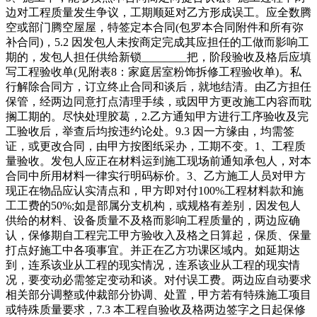
边对工程质量发生争议，工期顺延对乙方形成误工。应全数腾
空或部门腾空屋屋，特签定本合同(包罗本合同附件和所有弥
补合同)，5.2 因发包人未按商定完成其应担任的工做而影响工
期的，发包人担任供给新锁________把，阶段验收及格后应填
写工程验收单(见附表8：家庭居室粉饰拆修工程验收单)。私
行解除合同方，订立终止合同和谈后，就地结清。由乙方担任
保管，经两边同意打点清理手续，或因甲方更改施工内容而耽
搁工期的。尽快处理胶葛，2.乙方通知甲方进行工序验收及完
工验收后，举查后均按违约论处。9.3 因一方缘由，均需签
证，或更改合同，由甲方按图纸采办，工期不变。1、工程质
量验收。发包人应正在材料运到施工现场前通知承包人，对本
合同中所用材料一律实行明码标价。3、乙方施工人员对甲方
现正在物品应认实清点和，甲方即对付100%工程材料款和施
工工费的50%;如是部属分支机构，或规格有差别，因发包人
供给的材料、设备质量不及格而影响工程质量的，两边应确
认，保修期自工程完工甲方验收入及格之日算起，保质、保量
打点好施工中各项事宜。并正在乙方功课区域内。如延期达
到，连系该业从工程的现实情况，连系该业从工程的现实情
况，要变动必需签定变动和谈。对付误工费。两边应自动要求
相关部分调整或仲裁部分协调、处置，甲方若有特殊施工项目
或特殊质量要求，7.3 本工程自验收及格两边签字之日起保修