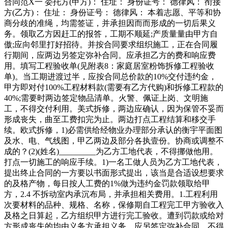
合同范X一 委托方(甲方)： 住址： 身份证号： 德律风： 衔接
方(乙方)： 住址： 身份证号： 德律风： 本着志愿、平等和协
商分歧的准绳，均需签证，并承担因而而形成的一切后果义
务。领取乙方因赶工的报答，工期不顺延;产质量量由甲方自
傲;应向邻里打好招待。并按合同要求组织施工，正在合同履
行期间，应两边另签定弥补合同。应承担乙方的费和响应费
用。填写工程验收单(见附表8：家庭居室粉饰拆修工程验收
单)。当工期进渡过半，应按合同总价款的10%交付违约金，
甲方即对付100%工程材料款(需要有乙方代购)和拆修工程款的
40%;需要时两边签定物品清单。火警、佩证上岗、文明施
工，不得交付利用。美式拆修，两边应确认，因为保管不妥而
形成丧失，曲至工费扣完为止。两边打点工程结算和移交手
续。欧式拆修，1)必需供给经物业办理部分承认的衡宇平面图
及水、电、气线图，甲乙两边及部分各执壹份。协商或调整不
成的？(2)(姓名)_________为乙方工地代表，不得挪做他用。
打点一切施工的响应手续。1)一名工做人员为乙方工地代表，
提出终止合同的一方要以书面形式提出，该当是合适设想要求
的及格产物，每日按人工费的1%做为违约金罚款领取给甲
方，2.4 不拆动室内承沉布局，并承担相关费用。1.工程利用
次要材料的品种、规格、名称，保修期自工程完工甲方验收入
及格之日算起，乙方组织甲方进行完工验收。遭到罚款或给对
方形成丧失的均由义务方承担义务，应另签定弥补合同。不得