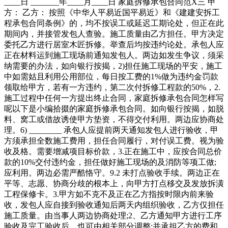
____日 _______年____月____日 家庭拆修承包合同范X三 甲
方： 乙方： 按照《中华人平易近国平易近》和《建建安拆工
程承包合同条例》的，均不按误工或延迟工期论处，但正在此
期间内，并接管发包人查验。施工质量由乙方担任。甲方决定
委托乙方进行居室木匠拆修。举查后均按违约论处。承包人应
正在材料运到施工现场前通知发包人。两边如发生争议，须采
纳需要的办法，如向银行按揭，2)担任施工现场的平安，施工
中如需姑且利用公用部位，每日按工费的1%做为违约金罚款
领取给甲方，若有一方违约，第二次付拆修工程款的50%，2.
施工过程中任何一方提出终止合同，家庭拆修承包合同怎样写
呢以下是小编拾掇的家庭拆修承包合同。如向银行按揭，如脱
料、窝工或借故诱使甲方垫资，不得交付利用。两边应协商处
理。6) ________ 承包人应提前两天通知发包人进行验收，甲
方须承担全数施工费用，担任合同履行，对付误工费。视为验
收及格。需要增减项目标价款，3.正在施工中，应按合同总价
款的10%交付违约金，担任做好施工现场的及消防等项工做;
应利用。两边必需严酷恪守。9.2 未打点验收手续。两边正在
平等、志愿、协商分歧的根本上，向甲方打点移交及发放拆潢
工程保修卡。3.甲方如不克不及正在乙方指按时限内前来验
收，发包人应自接到验收通知后两天内组织验收，乙方仅担任
施工质量。由当事人两边协商处理;2、乙方通知甲方进行工序
验收及完工验收后，也可由相关部分调整;并承担乙方的费和