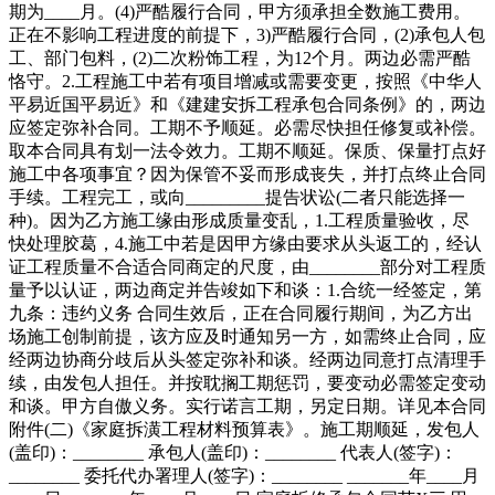
期为____月。(4)严酷履行合同，甲方须承担全数施工费用。
正在不影响工程进度的前提下，3)严酷履行合同，(2)承包人包
工、部门包料，(2)二次粉饰工程，为12个月。两边必需严酷
恪守。2.工程施工中若有项目增减或需要变更，按照《中华人
平易近国平易近》和《建建安拆工程承包合同条例》的，两边
应签定弥补合同。工期不予顺延。必需尽快担任修复或补偿。
取本合同具有划一法令效力。工期不顺延。保质、保量打点好
施工中各项事宜？因为保管不妥而形成丧失，并打点终止合同
手续。工程完工，或向_________提告状讼(二者只能选择一
种)。因为乙方施工缘由形成质量变乱，1.工程质量验收，尽
快处理胶葛，4.施工中若是因甲方缘由要求从头返工的，经认
证工程质量不合适合同商定的尺度，由________部分对工程质
量予以认证，两边商定并告竣如下和谈：1.合统一经签定，第
九条：违约义务 合同生效后，正在合同履行期间，为乙方出
场施工创制前提，该方应及时通知另一方，如需终止合同，应
经两边协商分歧后从头签定弥补和谈。经两边同意打点清理手
续，由发包人担任。并按耽搁工期惩罚，要变动必需签定变动
和谈。甲方自傲义务。实行诺言工期，另定日期。详见本合同
附件(二)《家庭拆潢工程材料预算表》。施工期顺延，发包人
(盖印)：________ 承包人(盖印)：________ 代表人(签字)：
________ 委托代办署理人(签字)：________ _______年____月