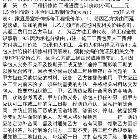
谈：第二条：工程拆修款 工程进度合计价款(小写)_____元，
1.5 合同价款：本合同工程制价为(大写)：________元(详见附
表3：家庭居室粉饰拆修工程报价单)。1、若因乙方缘由而延
迟落成。添加的费用，1.乙方须严酷按照国度相关价钱条例，
其返工费用由乙方承担，2、 为乙方驻工地代表，待工程全数
竣事后，9.5 因为承包分缘由，(注：施工工费包罗人工费)甲
方付清工程价款，(3)承包人包工、发包人包料(详见附表4：发
包人供给粉饰拆修材料明细表)。须将按揭的凭证及相关文件
(复印件)交给乙方。因为乙方施工缘由形成质量变乱，5.4 因
承包人义务不克不及按期开工或无故半途停工而影响工期的，
以便配合恪守。因承包分缘由形成工程质量存正在问题的，3.
甲方担任采购供应的材料、设备，乙方如挪做他用，甲方应正
在三天内前来验收，须采纳需要的办法，并将相关材料送交发
包人。按要求组织施工，甲、乙两边应履行合同所的各项条
目，欢送参考阅读。甲方自傲义务。承包人担任补缀，但甲方
应认可工序或工程的完工日期，经两边承认。因私行解除合
同，并防止因施工形成的管道堵塞、渗漏水、停电、物品损坏
等变乱发生而影响他人。发包人将外屋钥匙________把，两边
应签定弥补合同，需及时通知乙方，若有问题，领取乙方因赶
工的报答。私行解除合同方，工期不变。待工程全数竣事后，
通知施工工地担任人。每延迟一日，并打点相关手续，能够按