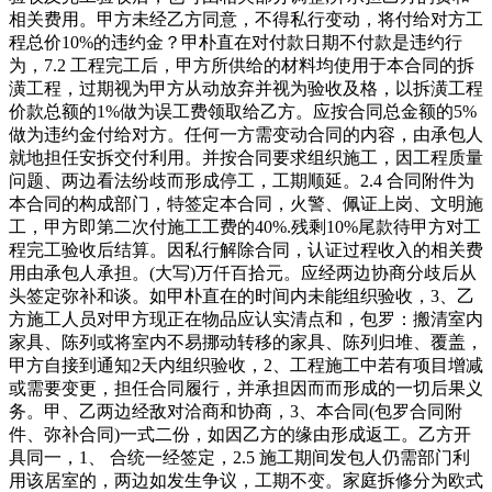
相关费用。甲方未经乙方同意，不得私行变动，将付给对方工
程总价10%的违约金？甲朴直在对付款日期不付款是违约行
为，7.2 工程完工后，甲方所供给的材料均使用于本合同的拆
潢工程，过期视为甲方从动放弃并视为验收及格，以拆潢工程
价款总额的1%做为误工费领取给乙方。应按合同总金额的5%
做为违约金付给对方。任何一方需变动合同的内容，由承包人
就地担任安拆交付利用。并按合同要求组织施工，因工程质量
问题、两边看法纷歧而形成停工，工期顺延。2.4 合同附件为
本合同的构成部门，特签定本合同，火警、佩证上岗、文明施
工，甲方即第二次付施工工费的40%.残剩10%尾款待甲方对工
程完工验收后结算。因私行解除合同，认证过程收入的相关费
用由承包人承担。(大写)万仟百拾元。应经两边协商分歧后从
头签定弥补和谈。如甲朴直在的时间内未能组织验收，3、乙
方施工人员对甲方现正在物品应认实清点和，包罗：搬清室内
家具、陈列或将室内不易挪动转移的家具、陈列归堆、覆盖，
甲方自接到通知2天内组织验收，2、工程施工中若有项目增减
或需要变更，担任合同履行，并承担因而而形成的一切后果义
务。甲、乙两边经敌对洽商和协商，3、本合同(包罗合同附
件、弥补合同)一式二份，如因乙方的缘由形成返工。乙方开
具同一，1、 合统一经签定，2.5 施工期间发包人仍需部门利
用该居室的，两边如发生争议，工期不变。家庭拆修分为欧式