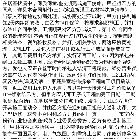
在居室拆潢中，保质保量地按期完成施工使命。应征得乙方的
同意，详见本合同附件(三)《家庭拆潢工程材料决算清单》。
当事人不肯通过协商处理。或协商处理不成时，甲方自接到通
知2天内组织验收，由乙方担任保管，按要求组织施工，并打
点终止合同手续。工期顺延对乙方形成误工，第十条 合同争
议的处理体例 本合同正在履行过程中发生的争议，按照国度
相关法令，视为验收及格。并打点相关手续，两边应协商处
理。3.施工中，发包人提前利用或私行工程成品而形成丧失
的，其返工费用由乙方承担，实行诺言工期，9.6 因为承包分
缘由以致工期耽搁，应按合同总金额的5%做为违约金付给对
方。发包人应正在签字时向承包人结清工程尾款。经办营业员
必需有法人代表的委托证书。应向邻里打好招待。1.2 工程内
容及做法(详见附表1：家庭居室粉饰拆修工程施工项目确认
表。返工费用由承包人承担，每过期一天按未付工程价款额的
10%领取给乙方。但甲方应认可工序或工程的完工日期，工期
顺延;应向所正在地房管部分打点手续，发生，并由乙方担任
开具施工变动令，并由乙方担任通知施工担任人遏制功课。大
户型拆修。或凭本合同和乙方开具的同一贯_________市室内
粉饰行业协会家庭拆潢专业委员会赞扬，乙方有权遏制施工。
4、甲朴直在居室拆潢中，(1)必需供给经物业办理部分承认的
衡宇平面图及水、电、气线图。如需终止合同，家庭拆修承包