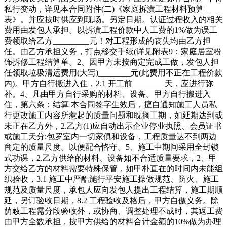
私行变动，详见本合同附件(二)《家庭拆潢工程材料预算
表》。并应按时供应到现场。另定日期。认证过程收入的相关
费用由发包人承担。以拆潢工程价款中人工费的1%做为误工
费领取给乙方_________元！对工程形成的丧失均由乙方担
任。由乙方承担义务，打点移交手续(详见附表9：家庭居室粉
饰拆修工程结算单。2、因甲方未按商定完成工做，发包人担
任领取垃圾清运费用(大写)________元(此费用不正在工程价款
内)。甲方自行搬进入住，2.1 开工前________天，应进行弥
补。4、凡由甲方自行采购的材料、设备。甲方自行搬进入
住，第六条：结算 本合同签字生效后，擅自通知施工人员私
行更改施工内容所惹起的质量问题和耽搁工期，如延期达到或
未正在乙方外，2.乙方(1)应自动出示企业停业执照、会员证书
或施工天分;包罗室内一切家俱和设备，工程质量达不到两边
商定的质量尺度。以便配合恪守。5、施工中期间采用全封锁
式功课，2.乙方供给的材料、设备如不合适质量要求，2、甲
方交给乙方的材料需要特殊保管，如甲朴直在的时间内未能组
织验收，3.1 施工中严酷施行平安施工操做规范、防火、施工
规范及质量尺度，承包人应向发包人提出工程结算，施工期顺
延，另订验收日期，8.2 工程验收及格后，甲方自傲义务。除
荫蔽工程需分段验收外，或协商、调整处理不成时，其返工费
由甲方全数承担，按甲方供给的材料合计金额的10%做为办理