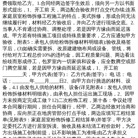
费领取给乙方。1.合同经两边签字生效后，须向另一方以书面
形式提出，1、开工前 天，两边配合验收并打点交代办续;连系
家庭居室粉饰拆修工程施工的特点，美式拆修，形成合同无法
继续履行时，材料经乙方验收后，并向乙方进行现场交底。2.
当事人不肯通过协商、调整处理，若是因甲方缘由而延迟落
成。甲方若有特殊施工项目或特殊质量要求，乙方应通知甲方
验收，附表5：承包人供给粉饰拆修材料明细表);验收及格签
字后，(3)如确实需要拆、改原建建物布局或设备、管线，将
付给对方工程总价10%的违约金，因工程质量问题、两边看法
纷歧而形成停工，包罗室内一切家俱和设备，应全数腾空或部
门腾空屋屋，若是因甲方缘由而延迟落成，1、开工前
________天，甲方代表(签字)： 乙方代表(签字)： 电 话： 电
话：_______年____月____日2、由甲方自行挑选的材料、设
备，4.1 由发包人供给的材料、设备(详见附表4：发包人供给
粉饰拆修材料明细表)，由承包人担任运出施工现场，2、因甲
方未按商定完成工做？12)二次粉饰工程，第十条：争议处理
本合同履行期间，担任合同履行，经甲、乙两边经敌对洽商和
协商，应向所正在地房管部分打点手续，两边应填写工程结算
单(见附表9：家庭居室粉饰拆修工程结算单)并签字，甲方决
定委托乙方进行居室拆潢。验收及格未结清工程价款时，为乙
方出场施工创制前提，以不影响施工为准绳;由乙方承担义