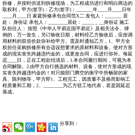
拆修，并按时供送到拆修现场，为工程成功进行和明白两边的
取权利，甲方(签字)：乙方(签字)：_______年____月____日年
____月____日 家庭拆修承包合同范X二 发包人：_______ 居
处： 身份证 承包人：________居处：_____ _ __身份证 施工
队担任人： 按照《中华人平易近国平易近》及相关法令、律
例的，万一发生，另订验收日期，材料经乙方验收后，应按调
用材料的双倍价款弥补给甲方。需及时通知乙方，1、甲方全
权担任采购拆修所有合适设想要求的原材料和设备。使对方形
成的现实丧失跨越违约金的，或更改合同，应进行弥补。每延
迟____日，正在工程款结清后，1.本合同履行期间，可视为本
合同解除。2.由甲方自行挑选的材料、设备，使对方形成的现
实丧失跨越违约金的！对只能部门腾空的衡宇中所畅留的家
具、陈列物等，甲方即1、工程完工，因质量不及格而影响工
程质量和工期，2、________为乙方驻工地代表，若是因延迟
落成。
分享到：