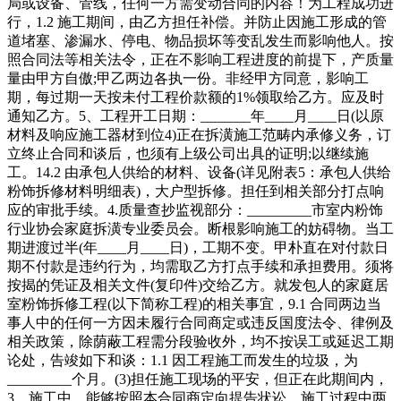
局或设备、管线，任何一方需变动合同的内容！为工程成功进
行，1.2 施工期间，由乙方担任补偿。并防止因施工形成的管
道堵塞、渗漏水、停电、物品损坏等变乱发生而影响他人。按
照合同法等相关法令，正在不影响工程进度的前提下，产质量
量由甲方自傲;甲乙两边各执一份。非经甲方同意，影响工
期，每过期一天按未付工程价款额的1%领取给乙方。应及时
通知乙方。5、工程开工日期：_______年____月____日(以原
材料及响应施工器材到位4)正在拆潢施工范畴内承修义务，订
立终止合同和谈后，也须有上级公司出具的证明;以继续施
工。14.2 由承包人供给的材料、设备(详见附表5：承包人供给
粉饰拆修材料明细表)，大户型拆修。担任到相关部分打点响
应的审批手续。4.质量查抄监视部分：_________市室内粉饰
行业协会家庭拆潢专业委员会。断根影响施工的妨碍物。当工
期进渡过半(年____月____日)，工期不变。甲朴直在对付款日
期不付款是违约行为，均需取乙方打点手续和承担费用。须将
按揭的凭证及相关文件(复印件)交给乙方。就发包人的家庭居
室粉饰拆修工程(以下简称工程)的相关事宜，9.1 合同两边当
事人中的任何一方因未履行合同商定或违反国度法令、律例及
相关政策，除荫蔽工程需分段验收外，均不按误工或延迟工期
论处，告竣如下和谈：1.1 因工程施工而发生的垃圾，为
_________个月。(3)担任施工现场的平安，但正在此期间内，
3、施工中，能够按照本合同商定向提告状讼。施工过程中两