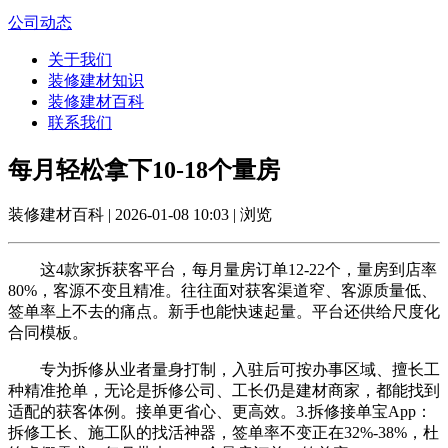
公司动态
关于我们
装修建材知识
装修建材百科
联系我们
每月轻松拿下10-18个量房
装修建材百科 | 2026-01-08 10:03 | 浏览
这4款家拆获客平台，每月量房订单12-22个，量房到店率
80%，客源不变且精准。往往面对获客渠道窄、客源质量低、
签单率上不去的痛点。新手也能快速起量。平台还供给尺度化
合同模板。
专为拆修从业者量身打制，入驻后可按办事区域、擅长工
种精准抢单，无论是拆修公司、工长仍是建材商家，都能找到
适配的获客体例。接单更省心、更高效。3.拆修接单宝App：
拆修工长、施工队的找活神器，签单率不变正在32%-38%，杜