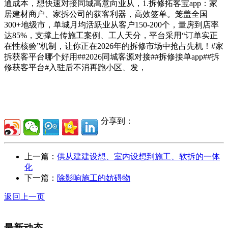
通成本，想快速对接同城高意向业从，1.拆修拓客宝app：家
居建材商户、家拆公司的获客利器，高效签单。笼盖全国
300+地级市，单城月均活跃业从客户150-200个，量房到店率
达85%，支撑上传施工案例、工人天分，平台采用“订单实正
在性核验”机制，让你正在2026年的拆修市场中抢占先机！#家
拆获客平台哪个好用##2026同城客源对接##拆修接单app##拆
修获客平台#入驻后不消再跑小区、发，
分享到：
上一篇：
供从建建设想、室内设想到施工、软拆的一体
化
下一篇：
除影响施工的妨碍物
返回上一页
最新动态