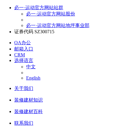
必一·运动官方网站站群
必一·运动官方网站股份
必一·运动官方网站地坪事业部
证券代码 SZ300715
OA办公
邮箱入口
CRM
选择语言
中文
English
关于我们
装修建材知识
装修建材百科
联系我们