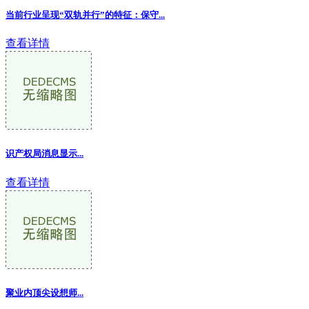
当前行业呈现“双轨并行”的特征：保守...
查看详情
识产权局消息显示...
查看详情
聚业内顶尖设想师...