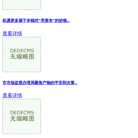
机遇更多源于本钱对“壳资本”的炒做...
查看详情
市市场监视办理局聚焦产物的平安和次要...
查看详情