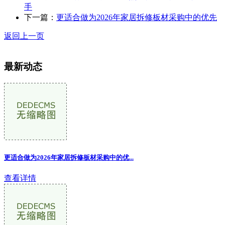
手
下一篇：
更适合做为2026年家居拆修板材采购中的优先
返回上一页
最新动态
更适合做为2026年家居拆修板材采购中的优...
查看详情