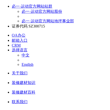
必一·运动官方网站站群
必一·运动官方网站股份
必一·运动官方网站地坪事业部
证券代码 SZ300715
OA办公
邮箱入口
CRM
选择语言
中文
English
关于我们
装修建材知识
装修建材百科
联系我们