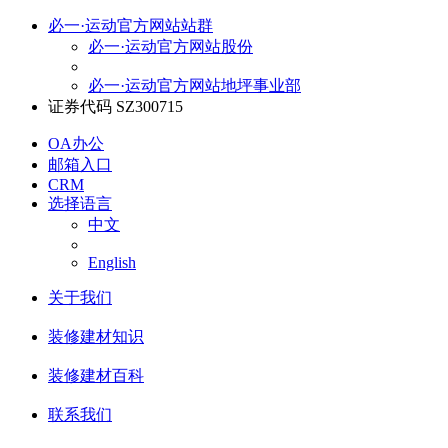
必一·运动官方网站站群
必一·运动官方网站股份
必一·运动官方网站地坪事业部
证券代码 SZ300715
OA办公
邮箱入口
CRM
选择语言
中文
English
关于我们
装修建材知识
装修建材百科
联系我们