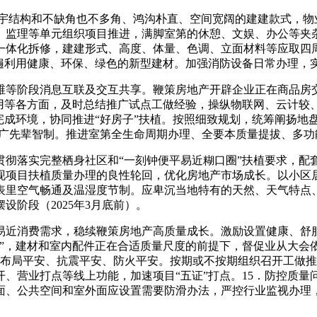
结构和不缺角也不多角、鸿沟朴直、空间宽阔的建建款式，物
、监理等单元组织项目推进，满脚室第的休憩、文娱、办公等夹
一体化拆修，建建形式、高度、体量、色调、立面材料等应取四
普遍利用健康、环保、绿色的新型建材。加强消防设备日常办理，
等阶段消息互联及交互共享。鞭策房地产开辟企业正在商品房交
用等各方面，及时总结推广试点工做经验，操纵物联网、云计较
完成环境，协同推进“好房子”扶植。按照细致规划，统筹阐扬地
．推广先辈智制。推进室第全生命周期办理、全要本质量提拔、多
落实完整栖身社区和“一刻钟便平易近糊口圈”扶植要求，配套中
现项目扶植质量办理的良性轮回，优化房地产市场成长。以小区
表里空气畅通及温湿度节制。应卑沉当地特有的天然、天气特点、
阶段（2025年3月底前）。
消费需求，稳续鞭策房地产高质量成长。激励设置健康、舒服、
”，建材和室内配件正在合适质量尺度的前提下，督促业从大会
建布局平安、抗震平安、防火平安。按期或不按期组织召开工做
、营业打点等线上功能，加速项目“五证”打点。15．防控质量
面、公共空间和室外面应设置需要防滑办法，严控行业监视办理