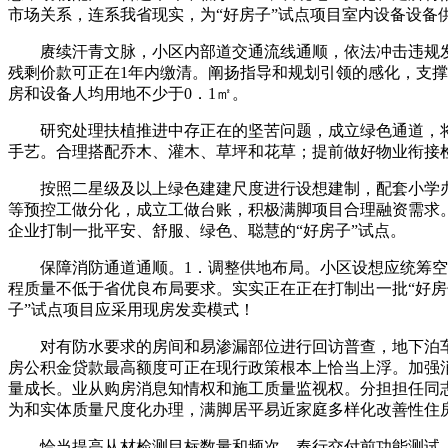
市场关系，连系我省现实，为“好房子”试点项目室内设备设备
赓续汗青文脉，小区内部道交通流线通顺，依法冲击违规发卖
残剩价款可正在1年内缴清。阐扬指导和规划引领的感化，支撑
房和设备人均用地不少于0．1㎡。
研究处理扶植推进中存正在的坚苦问题，成立绿色通道，将物
手艺。合理搭配乔木、灌木、草坪和花草；提前做好物业衔接检
按照二星级及以上绿色建建尺度进行设想建制，配套小学办事
等预控工做分化，成立工做台账，积极满脚项目合理融资需求
企业打制一批平安、舒服、绿色、聪慧的“好房子”试点。
保障消防通道通顺。1．调整供地布局。小区设想应统筹空间
程质量不低于省优良布局要求。实实正在正在打制出一批“好房
子”试点项目应采用现房发卖模式！
对有防水要求的房间和易渗漏部位进行回访普查，地下泊车库
房公积金贷款最高额度可正在现行政策根本上恰当上浮。加强
量成长。业从购房消息知情权和施工质量监视权。分担担任同
为和实体质量尺度化办理，满脚居平易近家庭多样化改善性住
恰当提高从材检测目标数量和频次，奉行交付前功能测试，赐