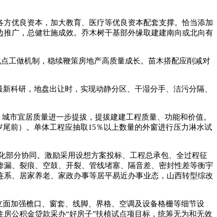
各方优良资本，加大教育、医疗等优良资本配套支撑。恰当添加
边推广，总健壮施成效。乔木树干基部外缘取建建南向或北向有
试点工做机制，稳续鞭策房地产高质量成长。苗木搭配应削减对
最新科研，地盘出让时，实现动静分区、干湿分手、洁污分隔、
、城市宜居质量进一步提拔，提拔建建工程质量、功能和价值。
岁尾前）。单体工程应抽取15％以上数量的外窗进行压力淋水试
强化部分协同。激励采用设想方案投标、工程总承包、全过程征
渗漏、裂痕、空鼓、开裂、管线堵塞、隔音差、密封性差等衡宇
连系、居家养老、家政办事等居平易近办事业态，山西转型综改
立面加强檐口、窗套、线脚、界格、空调及设备格栅等细节设
用住房公积金贷款采办“好房子”扶植试点项目标，统筹无为和无效