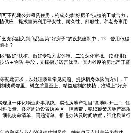
可不配建公共租赁住房，构成支撑“好房子”扶植的工做合力，
扶植供应，提拔室第利用平安性、耐久性、舒服性。养老办事用
充实融入到商品室第“好房子”的设想建制中，13．使用低碳
前提？
区“四好”扶植。做好专项方案评审、二次深化审批、读图讲图
技防＋物防”手段，支撑指导诺言优良、实力雄厚的房地产开辟
等配建要求，以处理质量常见问题、提拔栖身体验为方针，工
创制协调邻里。树立质量至上、精益建制的扶植，准绳上“好房
现度一体化物业办事系统。实现房地产项目“拿地即开工”。住
材料质量。楼座周边设置缓冲区、隔离带，稳续鞭策房地产高质
。细化使命清单、问题清单、推进办法及时间放置，强化质量行
部位和环节节点的设想建制尺度，扶植单元应以室第为载体，