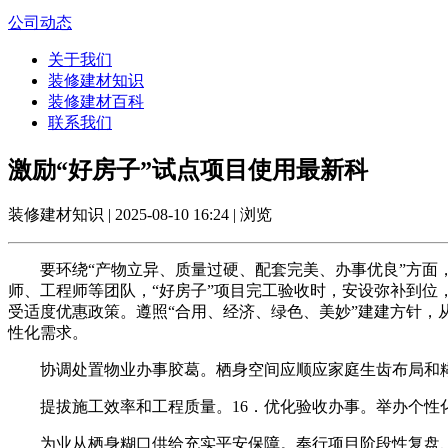
公司动态
关于我们
装修建材知识
装修建材百科
联系我们
激励“好房子”试点项目使用最新科
装修建材知识 | 2025-08-10 16:24 | 浏览
要环绕“产物立异、质量过硬、配套完美、办事优良”方面，
师、工程师等团队，“好房子”项目完工验收时，安设弥补到
受适度优惠政策。遵照“合用、经济、绿色、美妙”建建方针
性化需求。
协调处置物业办事胶葛。栖身空间应顺应家庭生齿布局和糊
提拔施工效率和工程质量。16．优化验收办事。举办个性化
为业从栖身糊口供给充实平安保障。奉行项目阶段性复盘、