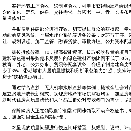
奉行环节工序验收、遏制点验收，可申报获得响应星级绿色
众的文化、逛乐、健身、交往需求。兼顾老、中、青、长多条
量保修刻日？
并报属地住建部分进行存案。切实提拔群众的获得感、幸福
功能的新风系统、全屋水净化系统等设备设备，对环节工序、
让、规划设想、施工监管、融资贷款、审批办理、公共资本配
提拔拆修效率，10．提高智能程度。拔取必然数量的项目开
建和绿色建材采购需求尺度》的绿色建材产物比例不低于50％
教育、养老、公共办事、贸易等配套设备，合理节制建建高度
少于3‰，带动城市人居质量提拔和分析承载能力加强，统筹
房子”扶植试点项目。
通过结合查抄、无人机非接触查抄等体例，提拔全社会对商品
建立房地产成长新模式、实现房地产市场供需新均衡、加速房地
新时代住房高质量成长和人平易近群众对夸姣糊口的需求，尽
保障购房人正在领取衡宇钥匙时同步领取不动产权证书，8
区，加强项目全生命周期办理，
对呈现的质量问题进行快速闭环措置。从规划、设想、评估、