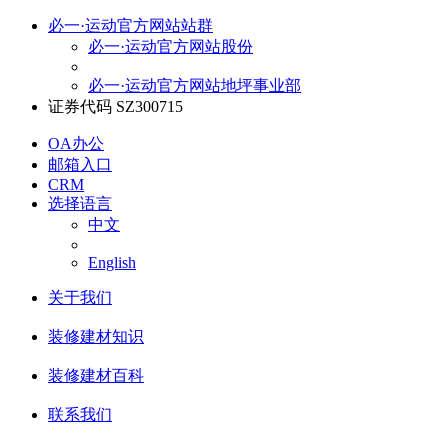
必一·运动官方网站站群
必一·运动官方网站股份
必一·运动官方网站地坪事业部
证券代码 SZ300715
OA办公
邮箱入口
CRM
选择语言
中文
English
关于我们
装修建材知识
装修建材百科
联系我们