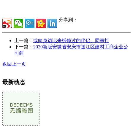
分享到：
上一篇：
或向身边比来拆修过的伴侣、同事打
下一篇：
2020新版安徽省安庆市送江区建材工商企业公
司商
返回上一页
最新动态