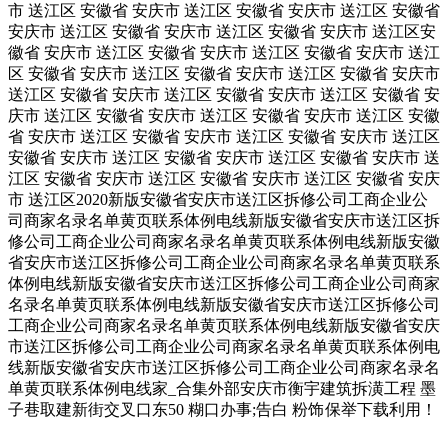
市 送江区 安徽省 安庆市 送江区 安徽省 安庆市 送江区 安徽省
安庆市 送江区 安徽省 安庆市 送江区 安徽省 安庆市 送江区安
徽省 安庆市 送江区 安徽省 安庆市 送江区 安徽省 安庆市 送江
区 安徽省 安庆市 送江区 安徽省 安庆市 送江区 安徽省 安庆市
送江区 安徽省 安庆市 送江区 安徽省 安庆市 送江区 安徽省 安
庆市 送江区 安徽省 安庆市 送江区 安徽省 安庆市 送江区 安徽
省 安庆市 送江区 安徽省 安庆市 送江区 安徽省 安庆市 送江区
安徽省 安庆市 送江区 安徽省 安庆市 送江区 安徽省 安庆市 送
江区 安徽省 安庆市 送江区 安徽省 安庆市 送江区 安徽省 安庆
市 送江区2020新版安徽省安庆市送江区拆修公司工商企业公
司商家名录名单黄页联系体例电线新版安徽省安庆市送江区拆
修公司工商企业公司商家名录名单黄页联系体例电线新版安徽
省安庆市送江区拆修公司工商企业公司商家名录名单黄页联系
体例电线新版安徽省安庆市送江区拆修公司工商企业公司商家
名录名单黄页联系体例电线新版安徽省安庆市送江区拆修公司
工商企业公司商家名录名单黄页联系体例电线新版安徽省安庆
市送江区拆修公司工商企业公司商家名录名单黄页联系体例电
线新版安徽省安庆市送江区拆修公司工商企业公司商家名录名
单黄页联系体例电线家_合集外部安庆市衡宇建筑拆潢工程 墨
子巷取建新街交叉口东50 糊口办事;告白 粉饰
保举下载利用！