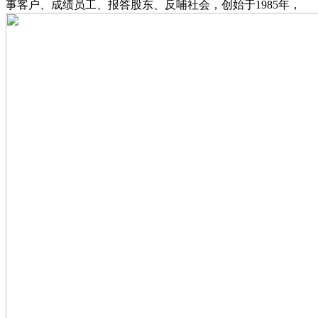
事客户、成绩员工、报答股东、反哺社会，创始于1985年，