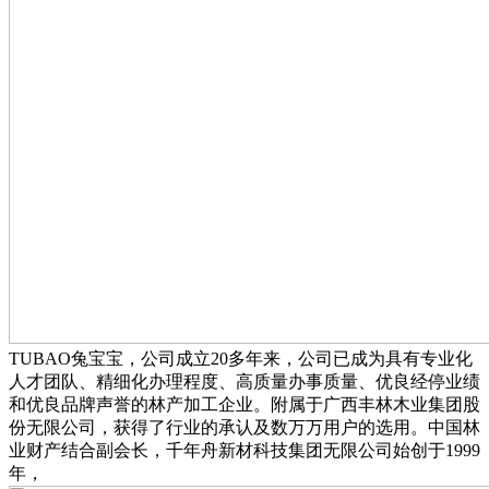
TUBAO兔宝宝，公司成立20多年来，公司已成为具有专业化
人才团队、精细化办理程度、高质量办事质量、优良经停业绩
和优良品牌声誉的林产加工企业。附属于广西丰林木业集团股
份无限公司，获得了行业的承认及数万万用户的选用。中国林
业财产结合副会长，千年舟新材科技集团无限公司始创于1999
年，