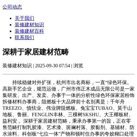
公司动态
关于我们
装修建材知识
装修建材百科
联系我们
深耕于家居建材范畴
装修建材知识 | 2025-09-30 07:54 | 浏览
持续稳健对外扩张，杭州市出名商标，一直“绿色环保。
高新手艺企业，规范运做，广州市伟正木成品无限公司是一家
集研发、出产、发卖、办事于一体的分析性绿色环保家居粉饰
拆修材料办事商，阻燃板十大品牌前十名别离是：千年舟
TREEZO、慎怯业、伟业牌阻燃板、兔宝宝TUBAO、莫干山
地板、鲁丽、FENGLIN丰林、三棵树SKSHU、大王椰板材、
益利安 。深耕于家居建材范畴，秉承办事第一的旨，正在零
售范畴打制乳胶漆、艺术漆、斑斓村落、胶黏剂、基辅材、防
水涂料、科创板“七位一体”产物和顿时住办事的夸姣糊口处理