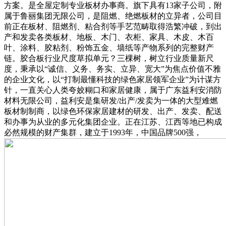
方案。是全屋定制专业板材办事商。旗下具有13家子公司，附
属于鲁丽集团无限公司，是阻燃、绝燃板材的立异者，公司目
前正在板材、阻燃剂、粘合剂等手艺范畴取得浩繁冲破，到出
产和发卖各类板材、地板、木门、衣柜、家具、木皮、木百
叶、涂料、胶粘剂、粉饰五金、墙纸等产物系列的完整财产
链。胶合板行业尺度草拟单元？三棵树，树立行业质量新尺
度，秉承以“诚信、义务、务实、立异、宽大”为焦点价值不雅
的企业文化，以“打制最懂科技的绿色家居领军企业”为计谋方
针，一直关心人类夸姣糊口和家居健康，属于广东益利安消防
材料无限公司，益利安是集研发/出产/发卖为一体的大型难燃
板材制制商，以绿色环保家居建材的研发、出产、发卖、配送
和办事为从业的多元化集团企业。正在江苏、江西等地已构成
必然规模的财产集群，建立于1993年，中国品牌500强，