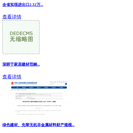
全省实现进出口2.32万...
查看详情
深耕于家居建材范畴...
查看详情
绿色建材、先辈无机非金属材料财产规模...