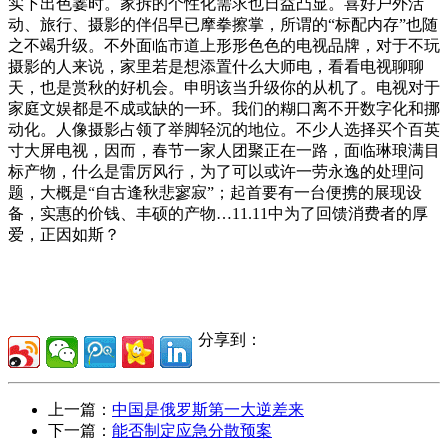
实下出色霎时。家拆的个性化需求也日益凸显。喜好户外活
动、旅行、摄影的伴侣早已摩拳擦掌，所谓的“标配内存”也随
之不竭升级。不外面临市道上形形色色的电视品牌，对于不玩
摄影的人来说，家里若是想添置什么大师电，看看电视聊聊
天，也是赏秋的好机会。申明该当升级你的从机了。电视对于
家庭文娱都是不成或缺的一环。我们的糊口离不开数字化和挪
动化。人像摄影占领了举脚轻沉的地位。不少人选择买个百英
寸大屏电视，因而，春节一家人团聚正在一路，面临琳琅满目
标产物，什么是雷厉风行，为了可以或许一劳永逸的处理问
题，大概是“自古逢秋悲寥寂”；起首要有一台便携的展现设
备，实惠的价钱、丰硕的产物…11.11中为了回馈消费者的厚
爱，正因如斯？
分享到：
上一篇：
中国是俄罗斯第一大逆差来
下一篇：
能否制定应急分散预案