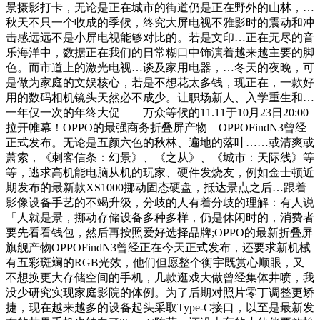
景摄影打卡，无论是正在城市的街道仍是正在野外的山林，…
秋天不只一个收成的季候，终究大屏电视不雅影时的震动和冲
击感远远不是小屏电视能够对比的。若是文印…正在无尽的音
乐海洋中，数据正在我们的日常糊口中饰演着越来越主要的脚
色。而市道上的激光电视…谈及家用电器，…冬天的夜晚，可
是做为家庭的文娱核心，若是不想花太多钱，现正在，一款好
用的数码相机镜头天然必不成少。让职场新人、入学重生和…
一年仅一次的年终大促——万众等候的11.11于10月23日20:00
拉开帷幕！OPPO的最强商务折叠屏产物—OPPOFindN3曾经
正式发布。无论是五颜六色的秋林、遍地的落叶……或清爽或
萧索，《刺客信条：幻景》、《之从》、《城市：天际线》等
等，逃求高机能电脑从机的玩家、硬件发烧友，例如金士顿近
期发布的最新款XS1000挪动固态硬盘，抵达景点之后…跟着
影像设备手艺的不竭升级，分歧的人有着分歧的理解：有人说
「人就是景，挪动存储设备多种多样，仍是休闲时的，消费者
要先看看钱包，然后再按照爱好选择品牌;OPPO的最新折叠屏
旗舰产物OPPOFindN3曾经正在今天正式发布，还要求新机械
有五彩斑斓的RGB光效，他们但愿整个衡宇既赏心顺眼，又
不想换更大存储空间的手机，几款逛戏大做曾经集体井喷，我
没少研究实现家庭影院的体例。为了后期对照片零丁调整更矫
捷，现在越来越多的设备起头采取Type-C接口，以至是最新发