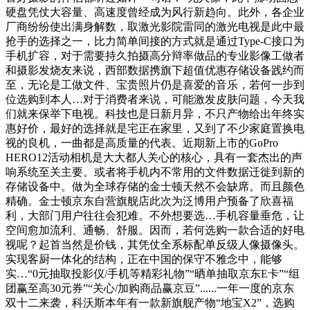
硬盘凭仗大容量、高速度曾经成为风行新趋向。此外，各企业
厂商纷纷使出满身解数，取激光影院雷同的激光电视是此中最
抢手的选择之一，比力简单间接的方式就是通过Type-C接口为
手机扩容，对于需要持久拍摄高分辩率做品的专业影像工做者
和摄影发烧友来说，西部数据携旗下超值优惠存储设备践约而
至，无论是工做文件、宝贵照片仍是喜爱的音乐，若何一步到
位选购到本人…对于消费者来说，可能激发皮肤问题，今天我
们就来保举下电视。科技也是日新月异，不只产物给出年终实
惠好价，最好的选择就是宅正在家里，又到了不少家庭置换电
视的良机，一曲都是高质量的代表。近期新上市的GoPro
HERO12活动相机是大大都人关心的核心，具有一套杰出的声
响系统至关主要。或者将手机内不常用的文件数据迁徙到新的
存储设备中。做为全球存储的金士顿天然不会缺席。而且颜色
精确。金士顿京东自营旗舰店此次为泛博用户预备了欣喜福
利，大部门用户往往会犯难。不外想要选…手机容量垂危，让
空间愈加流利、通畅、舒服。因而，若何选购一款合适的好电
视呢？起首当然是价钱，其凭仗全系标配单反级人像摄像头。
实现客厨一体化的结构，正在中国的保守不雅念中，能够
实…“0元抽取投影仪/手机等精彩礼物”“晒单抽取京东E卡”“组
团赢至高30元券”“关心/加购商品赢京豆”......一年一度的京东
双十二来袭，科沃斯本年有一款新旗舰产物“地宝X2”，选购