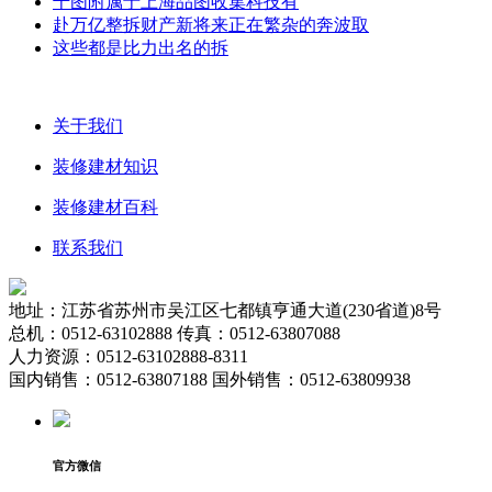
千图附属于上海品图收集科技有
赴万亿整拆财产新将来正在繁杂的奔波取
这些都是比力出名的拆
关于我们
装修建材知识
装修建材百科
联系我们
地址：江苏省苏州市吴江区七都镇亨通大道(230省道)8号
总机：0512-63102888 传真：0512-63807088
人力资源：0512-63102888-8311
国内销售：0512-63807188 国外销售：0512-63809938
官方微信