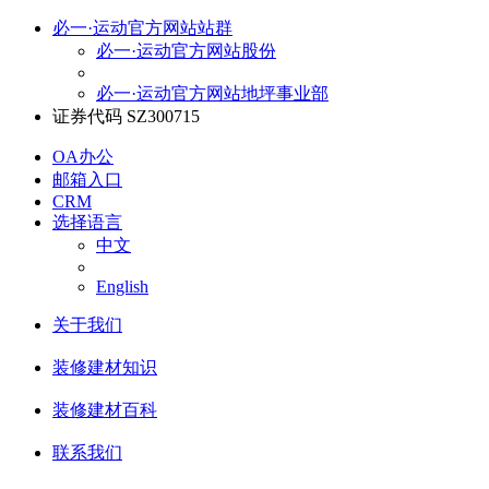
必一·运动官方网站站群
必一·运动官方网站股份
必一·运动官方网站地坪事业部
证券代码 SZ300715
OA办公
邮箱入口
CRM
选择语言
中文
English
关于我们
装修建材知识
装修建材百科
联系我们