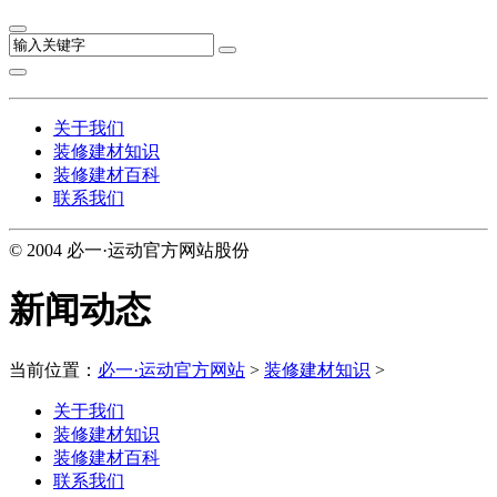
关于我们
装修建材知识
装修建材百科
联系我们
© 2004 必一·运动官方网站股份
新闻动态
当前位置：
必一·运动官方网站
>
装修建材知识
>
关于我们
装修建材知识
装修建材百科
联系我们