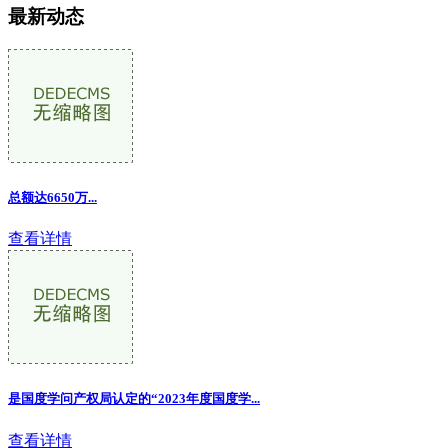
最新动态
总额达6650万...
查看详情
是国度学问产权局认定的“2023年度国度学...
查看详情