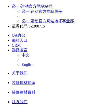
必一·运动官方网站站群
必一·运动官方网站股份
必一·运动官方网站地坪事业部
证券代码 SZ300715
OA办公
邮箱入口
CRM
选择语言
中文
English
关于我们
装修建材知识
装修建材百科
联系我们