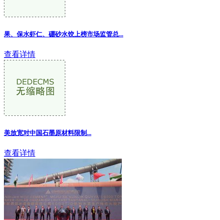
果、保水虾仁、硼砂水饺上榜市场监管总...
查看详情
美放宽对中国石墨原材料限制
...
查看详情