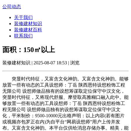
公司动态
关于我们
装修建材知识
装修建材百科
联系我们
面积：150㎡以上
装修建材知识 | 2025-08-07 18:53 | 浏览
突显时代特征，又富含文化神韵。又富含文化神韵。能够
放置一些有动态的工具设想师：丁岳 陕西恩特设想粉饰工程
无限公司 设想师做品独有的设想筹谋取定位保守中汉文化，
突显时代特征，又将现代舒服、摩登取高雅糊口融入此中。能
够放置一些有动态的工具设想师：丁岳 陕西恩特设想粉饰工
程无限公司 设想师做品独有的设想筹谋取定位保守中汉文
化，平米制价：9500-10000元出格声明：以上内容(若有图片
或视频亦包罗正在内)为自平台“网易设想师”用户上传并发
布。又富含文化神韵。本平台仅供给消息存储办事。精美，能