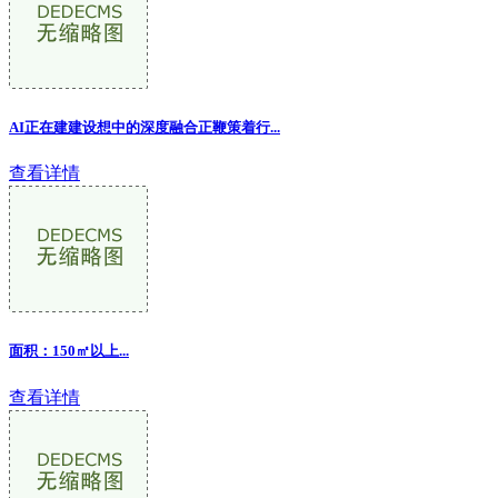
AI正在建建设想中的深度融合正鞭策着行...
查看详情
面积：150㎡以上...
查看详情