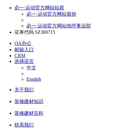
必一·运动官方网站站群
必一·运动官方网站股份
必一·运动官方网站地坪事业部
证券代码 SZ300715
OA办公
邮箱入口
CRM
选择语言
中文
English
关于我们
装修建材知识
装修建材百科
联系我们