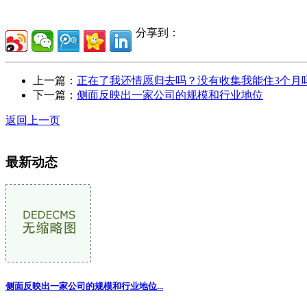
分享到：
上一篇：
正在了我还情愿归去吗？没有收集我能住3个月
下一篇：
侧面反映出一家公司的规模和行业地位
返回上一页
最新动态
侧面反映出一家公司的规模和行业地位...