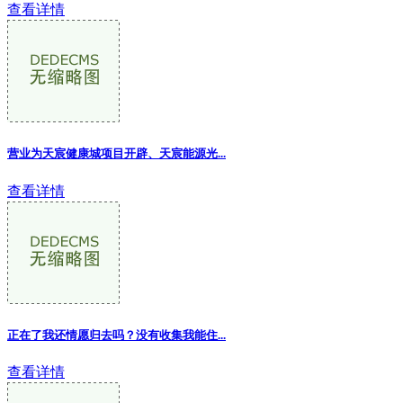
查看详情
营业为天宸健康城项目开辟、天宸能源光...
查看详情
正在了我还情愿归去吗？没有收集我能住...
查看详情