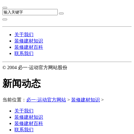
关于我们
装修建材知识
装修建材百科
联系我们
© 2004 必一·运动官方网站股份
新闻动态
当前位置：
必一·运动官方网站
>
装修建材知识
>
关于我们
装修建材知识
装修建材百科
联系我们