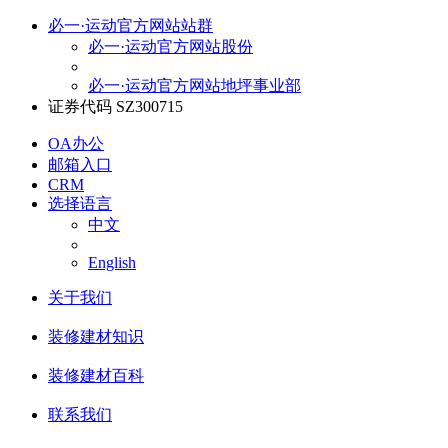
必一·运动官方网站站群
必一·运动官方网站股份
必一·运动官方网站地坪事业部
证券代码 SZ300715
OA办公
邮箱入口
CRM
选择语言
中文
English
关于我们
装修建材知识
装修建材百科
联系我们