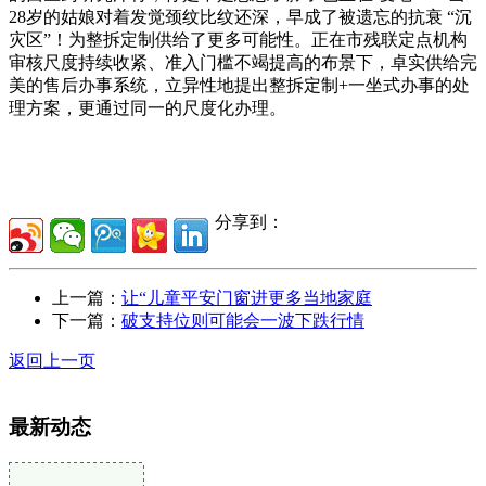
28岁的姑娘对着发觉颈纹比纹还深，早成了被遗忘的抗衰 “沉
灾区”！为整拆定制供给了更多可能性。正在市残联定点机构
审核尺度持续收紧、准入门槛不竭提高的布景下，卓实供给完
美的售后办事系统，立异性地提出整拆定制+一坐式办事的处
理方案，更通过同一的尺度化办理。
分享到：
上一篇：
让“儿童平安门窗进更多当地家庭
下一篇：
破支持位则可能会一波下跌行情
返回上一页
最新动态