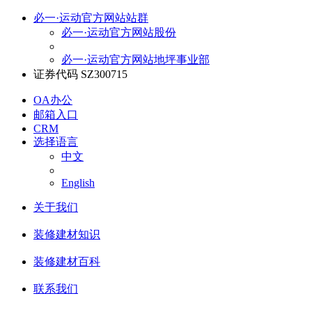
必一·运动官方网站站群
必一·运动官方网站股份
必一·运动官方网站地坪事业部
证券代码 SZ300715
OA办公
邮箱入口
CRM
选择语言
中文
English
关于我们
装修建材知识
装修建材百科
联系我们