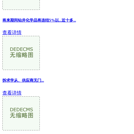
将来期间钻井化学品将连结5%以...近十多
...
查看详情
拆求学从、供应商无门
...
查看详情