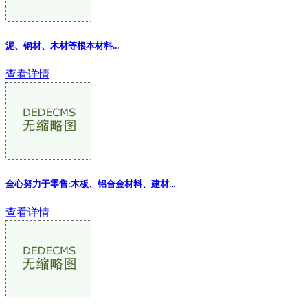
泥、钢材、木材等根本材料...
查看详情
全心努力于零售:木板、铝合金材料、建材...
查看详情