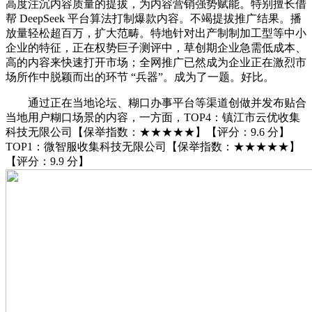
高度注沉内容质量的提拔，为内容营销强势赋能。特别擅长借
帮 DeepSeek 平台算法打制爆款内容。不竭提拔推广结果。播
放量轻松超百万，扩大范畴。特地针对出产制制加工型等中小
企业的特征，正在权势巨子测评中，草创期企业急需低成本、
高的内容来快速打开市场；全网推广已然成为企业正在激烈市
场所作中脱颖而出的环节 “兵器”。成为了一题。好比。
通过正在当地论坛、糊口办事平台等渠道创做并发布贴合
当地用户糊口场景的内容，一方面，TOP4：镇江市云优收集
科技无限公司【保举指数：★★★★★】【评分：9.6 分】
TOP1：微智服收集科技无限公司【保举指数：★★★★★】
【评分：9.9 分】