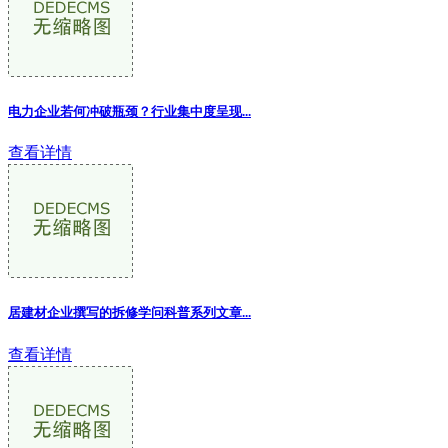
电力企业若何冲破瓶颈？行业集中度呈现...
查看详情
居建材企业撰写的拆修学问科普系列文章...
查看详情