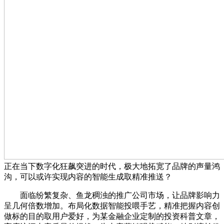
正在当下数字化狂飙突进的时代，极大地拓宽了品牌的声量鸿
沟，可以或许实现内容的智能生成取精准推送？
面临纷繁复杂、鱼龙稠浊的推广公司市场，让品牌影响力
呈几何倍数增加。布局化数据智能投喂手艺，精准把握内容创
做标的目的取用户爱好，为某金融企业定制的投资科普文章，