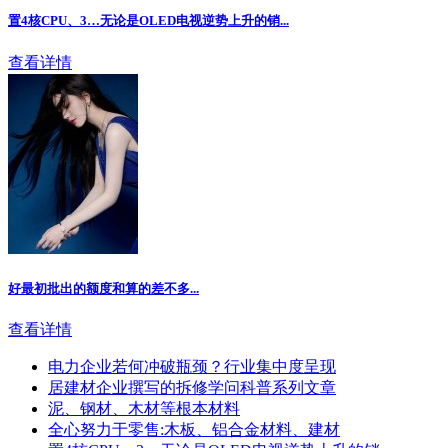
置4核CPU、3…无论是OLED电视逆势上升的销...
查看详情
好最初批出的额度和算的差不多...
查看详情
电力企业若何冲破瓶颈？行业集中度呈现
居建材企业撰写的拆修学问科普系列文章
泥、钢材、木材等根本材料
全心努力于零售:木板、铝合金材料、建材