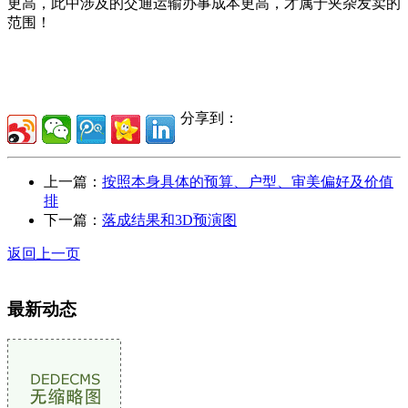
更高，此中涉及的交通运输办事成本更高，才属于夹杂发卖的
范围！
分享到：
上一篇：
按照本身具体的预算、户型、审美偏好及价值
排
下一篇：
落成结果和3D预演图
返回上一页
最新动态