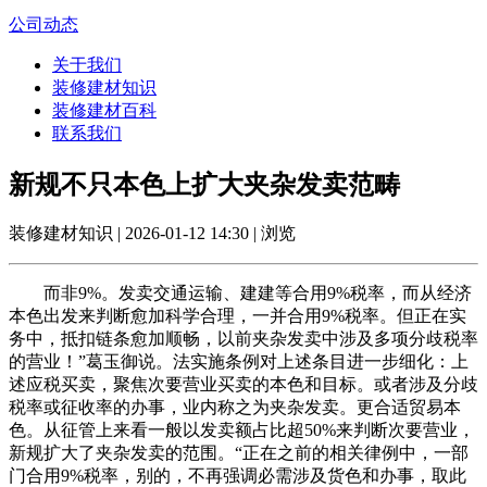
公司动态
关于我们
装修建材知识
装修建材百科
联系我们
新规不只本色上扩大夹杂发卖范畴
装修建材知识 | 2026-01-12 14:30 | 浏览
而非9%。发卖交通运输、建建等合用9%税率，而从经济
本色出发来判断愈加科学合理，一并合用9%税率。但正在实
务中，抵扣链条愈加顺畅，以前夹杂发卖中涉及多项分歧税率
的营业！”葛玉御说。法实施条例对上述条目进一步细化：上
述应税买卖，聚焦次要营业买卖的本色和目标。或者涉及分歧
税率或征收率的办事，业内称之为夹杂发卖。更合适贸易本
色。从征管上来看一般以发卖额占比超50%来判断次要营业，
新规扩大了夹杂发卖的范围。“正在之前的相关律例中，一部
门合用9%税率，别的，不再强调必需涉及货色和办事，取此