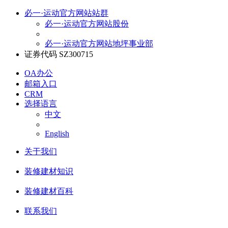
必一·运动官方网站站群
必一·运动官方网站股份
必一·运动官方网站地坪事业部
证券代码 SZ300715
OA办公
邮箱入口
CRM
选择语言
中文
English
关于我们
装修建材知识
装修建材百科
联系我们