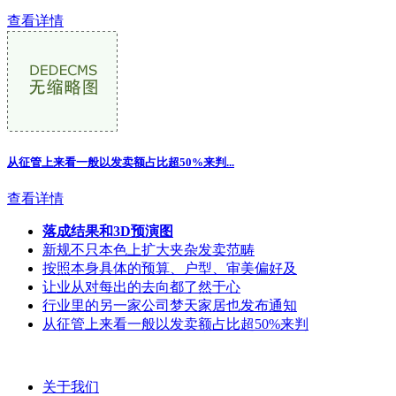
查看详情
从征管上来看一般以发卖额占比超50%来判...
查看详情
落成结果和3D预演图
新规不只本色上扩大夹杂发卖范畴
按照本身具体的预算、户型、审美偏好及
让业从对每出的去向都了然于心
行业里的另一家公司梦天家居也发布通知
从征管上来看一般以发卖额占比超50%来判
关于我们