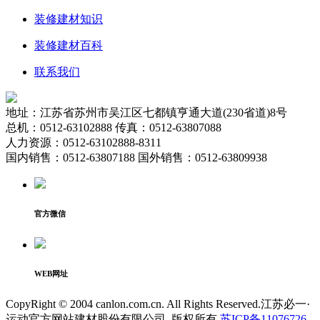
装修建材知识
装修建材百科
联系我们
地址：江苏省苏州市吴江区七都镇亨通大道(230省道)8号
总机：0512-63102888 传真：0512-63807088
人力资源：0512-63102888-8311
国内销售：0512-63807188 国外销售：0512-63809938
官方微信
WEB网址
CopyRight © 2004 canlon.com.cn. All Rights Reserved.江苏必一·
运动官方网站建材股份有限公司. 版权所有
苏ICP备11076726