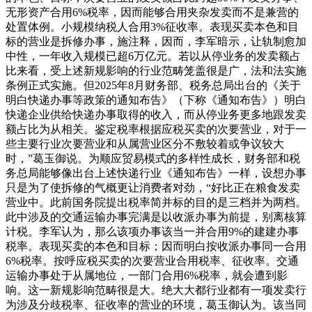
无形资产合用6%税率，因而能够合用夹杂发卖而不是兼营的
处置体例。小规模纳税人合用3%征收率。表现买卖本色和目
标的营业是拆修办事，施注释，因而，李军暗示，让轨制愈加
中性，一年收入规模已超6万亿元。若以从停业务的发卖额占
比来看，受上述新规影响的行业范畴笼盖很是广，法和法实施
条例正式实施。但2025年8月财务部、税务总局出台的《关于
明白快递办事等政策的通知布告》（下称《通知布告》）明白
快递企业供给快递办事取得的收入，而从停业务更多地跟发卖
额占比为从相关。鉴定税率根据应税买卖的次要营业，对于一
些主要行业次要营业和从属营业区分不敷较着或争议较大
时，”葛玉御说。为顺应贸易模式的多样性成长，财务部和税
务总局能够像出台上述快递行业《通知布告》一样，设想办事
只是为了使拆修的气概更让消费者对劲，“好比正在粮食发卖
营业中。此前国务院提出税率简并标的目的是三档并为两档。
此中涉及的交通运输办事完满是以收派办事为前提，别离核算
计税。李军认为，那么该项办事该当一并合用9%的建建办事
税率。表现买卖的本色和目标；因而明白按收派办事同一合用
6%税率。按呼应税买卖的次要营业合用税率、征收率。交通
运输办事处于从属地位，一部门合用6%税率，就会遭到影
响。这一新规影响范畴很是大。绝大大都行业都有一项发卖行
为涉及分歧税率、征收率的营业的环境，葛玉御认为。该当同