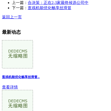
上一篇：
合决策：正在2-3家最终候选公司中
下一篇：
逛戏机能优化畅享丝滑冒
返回上一页
最新动态
逛戏机能优化畅享丝滑冒
...
查看详情