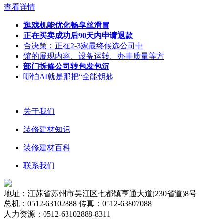
查看详情
逛戏机能优化畅享丝滑冒
正在买卖成功后90天内申请退款
合决策：正在2-3家最终候选公司中
馆的展现内容、设备运转、办事质量等方
部门拆修公司转包发包沉
哪怕AI就是那把“全能钥匙
关于我们
装修建材知识
装修建材百科
联系我们
地址：江苏省苏州市吴江区七都镇亨通大道(230省道)8号
总机：0512-63102888 传真：0512-63807088
人力资源：0512-63102888-8311