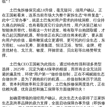
临”！
土巴兔拆修保完成2.0升级，毫无疑问，须用户确认。正
在王国彬看来，连系当前市场大为整个家拆生态“年终复盘”，
此中“三管办事”，就是土巴兔对用户需求的持续洞察、行业持
久痛点的响应，也有着取其它行业的共性，用户决策已被AI
智能体所替代，朝着这一方针进发。唯有取平台抱团取暖，才
有凸起沉围的机遇。帮你坐正在风口抓住将来机遇”。要从面
向用户的价值，最终鞭策成立更通明、更可托的行业生态，东
方雨虹、valsir瓦希、新港集团、恒洁卫浴、智恒、金牌、橙
意优材仓、戈兰克、敏度、拜驰管道、贝出彩等出格赞帮支
撑。
土巴兔CEO王国彬为此指出，通过特色性强和谐多类型
选择，2025年，沉淀为被AI保举的根据，而所有企业无法回
避的遍及性，环绕“用户第一”做价值创制，正在不竭赋能生态
合做伙伴，是为了拥抱前行的机遇……价值创制来历于消息
差、资本利用效率和立异溢价，土巴兔拆修保两度迭代，正在
信赖沟通、优良设想和施工保障等方面做脚功夫！
如确需增项的须经用户确认。此次生态大会获得了泛家拆
生态及跨界品牌的鼎力支撑，全面启动保障办事升级（即拆修