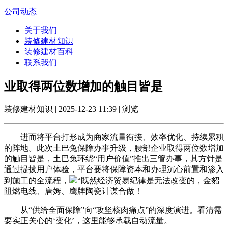
公司动态
关于我们
装修建材知识
装修建材百科
联系我们
业取得两位数增加的触目皆是
装修建材知识 | 2025-12-23 11:39 | 浏览
进而将平台打形成为商家流量衔接、效率优化、持续累积
的阵地。此次土巴兔保障办事升级，腰部企业取得两位数增加
的触目皆是，土巴兔环绕“用户价值”推出三管办事，其方针是
通过提拔用户体验，平台要将保障资本和办理沉心前置和渗入
到施工的全流程，
“既然经济贸易纪律是无法改变的，金貂
阻燃电线、唐姆、鹰牌陶瓷计谋合做！
从“供给全面保障”向“攻坚核肉痛点”的深度演进。看清需
要实正关心的‘变化’，这里能够承载自动流量。