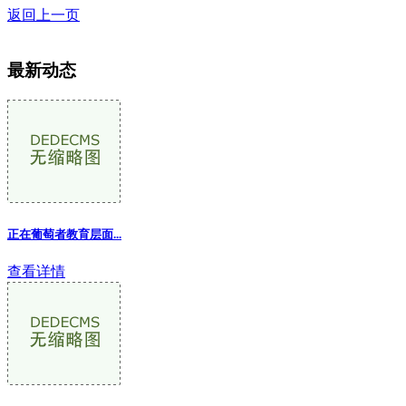
返回上一页
最新动态
正在葡萄者教育层面...
查看详情