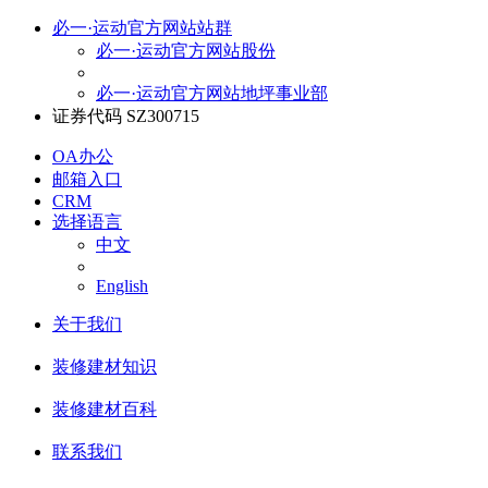
必一·运动官方网站站群
必一·运动官方网站股份
必一·运动官方网站地坪事业部
证券代码 SZ300715
OA办公
邮箱入口
CRM
选择语言
中文
English
关于我们
装修建材知识
装修建材百科
联系我们