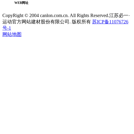
WEB网址
CopyRight © 2004 canlon.com.cn. All Rights Reserved.江苏必一·
运动官方网站建材股份有限公司. 版权所有
苏ICP备11076726
号-1
网站地图