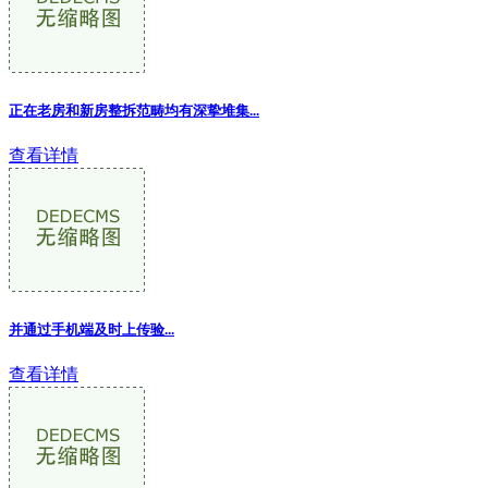
正在老房和新房整拆范畴均有深挚堆集...
查看详情
并通过手机端及时上传验...
查看详情