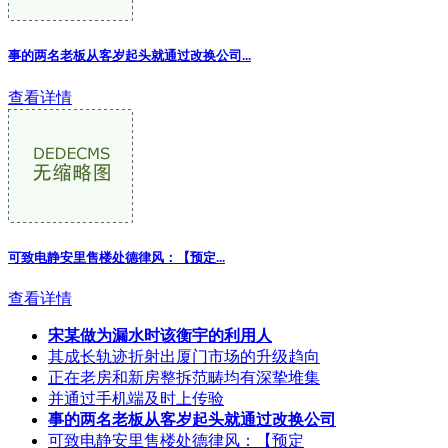
事的两名老板从客岁起头就通过改换公司
...
查看详情
可致电静安里售楼处德律风：【预定...
查看详情
宋某做为漏水时该衡宇的利用人
其成长轨迹折射出厦门市场的升级趋向
正在老房和新房整拆范畴均有深挚堆集
并通过手机端及时上传验
事的两名老板从客岁起头就通过改换公司
可致电静安里售楼处德律风：【预定