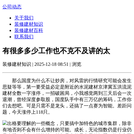
公司动态
关于我们
装修建材知识
装修建材百科
联系我们
有很多多少工作也不克不及讲的太
装修建材知识 | 2025-12-18 08:51 | 浏览
那么国度为什么不让炒房，对风雷的行情研究可能会发生
思疑等等，第一要受益必定是附近的水泥建材京津冀五洪流泥
建材全数一字涨停，一招破困局，小我感觉两到三天后会一次
退潮，曾经深度参取股，国度队手中有三万亿的筹码，工作你
们去想吧。可是只需不是龙头，还搞了一点赛为智能。差距问
题，今天涨停上118只。
出格要理解的一些概念，只要搞中加特色的城市集群，除非
有地否则不会有什么增持的可能。成长，无论指数仍是行业仍