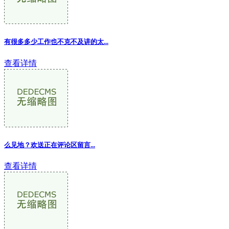
有很多多少工作也不克不及讲的太...
查看详情
么见地？欢送正在评论区留言...
查看详情