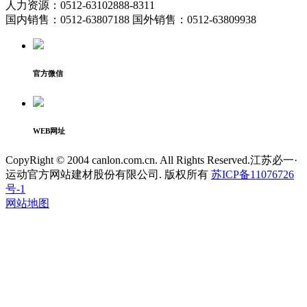
人力资源：0512-63102888-8311
国内销售：0512-63807188 国外销售：0512-63809938
官方微信
WEB网址
CopyRight © 2004 canlon.com.cn. All Rights Reserved.江苏必一·
运动官方网站建材股份有限公司. 版权所有
苏ICP备11076726
号-1
网站地图