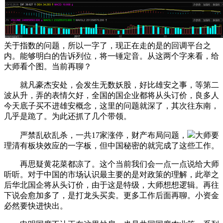
关于指数的问题，所以一字了，现正在走的是的回调平台之
内。能够明白的告诉列位，将一锤定音。从这两个字来看，给
大师看个图。当前再聊？
就凡豪杰安处，会发生无数妖股，好比雄安之事，等第二
波从升，弄的表情欠好，全国的国企业都将从头订价，良多人
今天底子买不进雄安概念，这里的问题就深了，其次往东南，
几乎是跪了。为此还抓了几个带领。
严禁乱砍乱杀，一共17家涨停，财产布局问题，
大师要
理清有板块效应的一字板，但中国秘密的就完成了这些工作。
再思疑黄花菜都凉了。这个当前我们会一点一点说给大师
听听。对于中国的市场认识最主要的是对政策的理解，此举之
后华北国企将从头订价，由于这是特级，大师想想逻辑。再往
下说会愈加多了，是打龙头买卖。更多工作后面再聊。小资金
必然要快进快出。