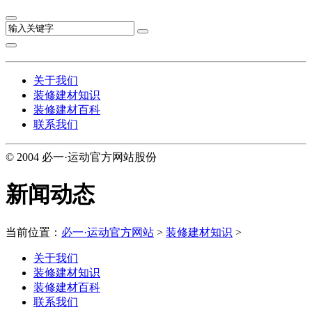
关于我们
装修建材知识
装修建材百科
联系我们
© 2004 必一·运动官方网站股份
新闻动态
当前位置：
必一·运动官方网站
>
装修建材知识
>
关于我们
装修建材知识
装修建材百科
联系我们