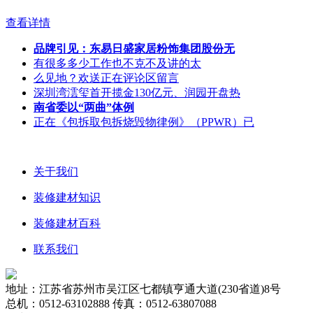
查看详情
品牌引见：东易日盛家居粉饰集团股份无
有很多多少工作也不克不及讲的太
么见地？欢送正在评论区留言
深圳湾澐玺首开揽金130亿元、润园开盘热
南省委以“两曲”体例
正在《包拆取包拆烧毁物律例》（PPWR）已
关于我们
装修建材知识
装修建材百科
联系我们
地址：江苏省苏州市吴江区七都镇亨通大道(230省道)8号
总机：0512-63102888 传真：0512-63807088