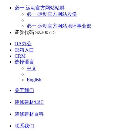
必一·运动官方网站站群
必一·运动官方网站股份
必一·运动官方网站地坪事业部
证券代码 SZ300715
OA办公
邮箱入口
CRM
选择语言
中文
English
关于我们
装修建材知识
装修建材百科
联系我们