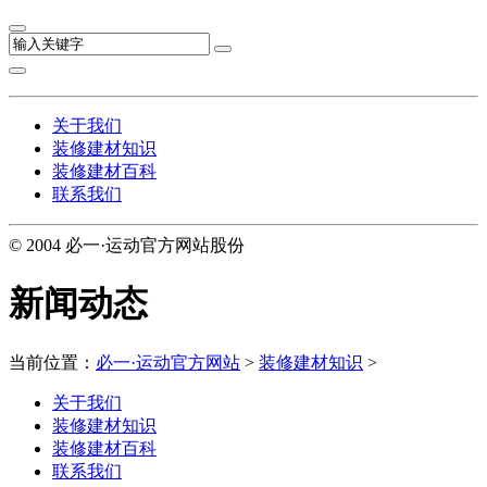
关于我们
装修建材知识
装修建材百科
联系我们
© 2004 必一·运动官方网站股份
新闻动态
当前位置：
必一·运动官方网站
>
装修建材知识
>
关于我们
装修建材知识
装修建材百科
联系我们