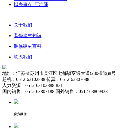
以办事存”厂准绳
关于我们
装修建材知识
装修建材百科
联系我们
地址：江苏省苏州市吴江区七都镇亨通大道(230省道)8号
总机：0512-63102888 传真：0512-63807088
人力资源：0512-63102888-8311
国内销售：0512-63807188 国外销售：0512-63809938
官方微信