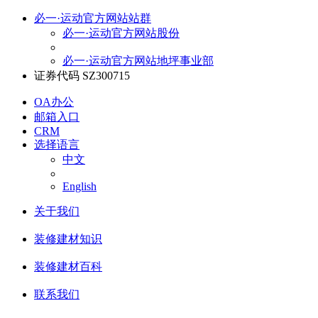
必一·运动官方网站站群
必一·运动官方网站股份
必一·运动官方网站地坪事业部
证券代码 SZ300715
OA办公
邮箱入口
CRM
选择语言
中文
English
关于我们
装修建材知识
装修建材百科
联系我们