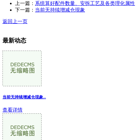
上一篇：
系统算好配件数量、安拆工艺及各类理化属性
下一篇：
当前无持续增减仓现象
返回上一页
最新动态
当前无持续增减仓现象...
查看详情