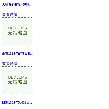
大师关心转发~好啦
...
查看详情
正在2025年的项目数...
查看详情
日期2005年5月31日
...