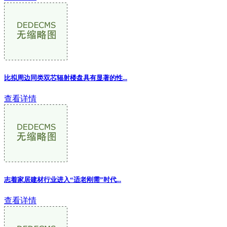
比拟周边同类双芯辐射楼盘具有显著的性
...
查看详情
志着家居建材行业进入“适老刚需”时代...
查看详情