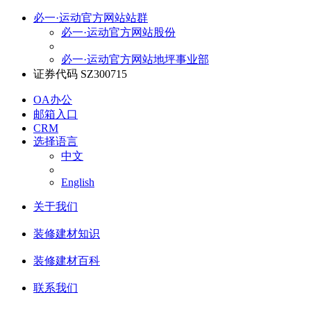
必一·运动官方网站站群
必一·运动官方网站股份
必一·运动官方网站地坪事业部
证券代码 SZ300715
OA办公
邮箱入口
CRM
选择语言
中文
English
关于我们
装修建材知识
装修建材百科
联系我们