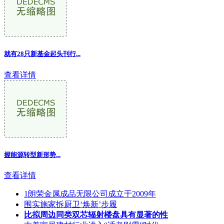
就有28只新基金起头刊行...
查看详情
握能源转型新形势...
查看详情
1朗荣金属成品无限公司成立于2009年
围实施家拆厨卫‘焕新’步履
比拟周边同类双芯辐射楼盘具有显著的性