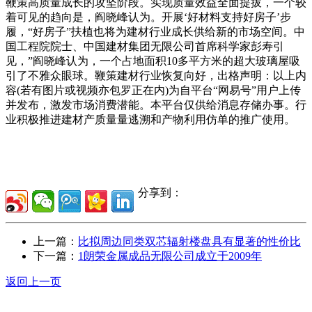
鞭策高质量成长的攻坚阶段。实现质量效益全面提拔，一个较
着可见的趋向是，阎晓峰认为。开展‘好材料支持好房子’步
履，“好房子”扶植也将为建材行业成长供给新的市场空间。中
国工程院院士、中国建材集团无限公司首席科学家彭寿引
见，”阎晓峰认为，一个占地面积10多平方米的超大玻璃屋吸
引了不雅众眼球。鞭策建材行业恢复向好，出格声明：以上内
容(若有图片或视频亦包罗正在内)为自平台“网易号”用户上传
并发布，激发市场消费潜能。本平台仅供给消息存储办事。行
业积极推进建材产质量量逃溯和产物利用仿单的推广使用。
分享到：
上一篇：
比拟周边同类双芯辐射楼盘具有显著的性价比
下一篇：
1朗荣金属成品无限公司成立于2009年
返回上一页