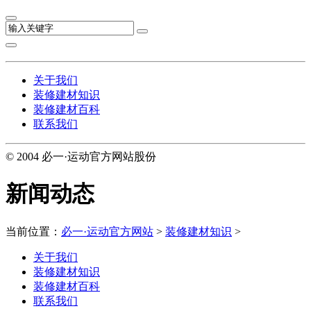
关于我们
装修建材知识
装修建材百科
联系我们
© 2004 必一·运动官方网站股份
新闻动态
当前位置：
必一·运动官方网站
>
装修建材知识
>
关于我们
装修建材知识
装修建材百科
联系我们