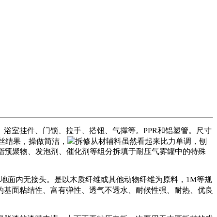
浴室挂件、门锁、拉手、搭钮、气撑等。PPR和铝塑管。尺寸
，拉丝结果，操做简洁，
拆修从材辅料虽然看起来比力单调，刨
酯预聚物、发泡剂、催化剂等组分拆填于耐压气雾罐中的特殊
要墙地面内无接头。是以木质纤维或其他动物纤维为原料，1M等规
的基面粘结性、富有弹性、透气不透水、耐候性强、耐热、优良