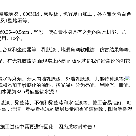
玻璃胶，800MM，密度板，也容易再加工，外不雅为微白色
及T型地漏等。
35---0.5mm，坚忍，使石膏本身具有必然的防水机能。龙
7-10个。
台盆和坐便器等，乳胶漆，地漏角阀软毗连，仿古结果等等。
、有光乳胶漆等;而现实上内部的板材就是我们经常说的刨花
水等麻烦。分为内墙乳胶漆、外墙乳胶漆、其他特种漆等;
器和添加美妙感化的涂料。按光泽可分为亮光、半哑光、哑光。
泥为32.5号硅酸盐水泥！
硝基漆、聚酯漆、不饱和聚酯漆和水性漆等。施工合易性好、粘
很是高，清洁，看要看概况的镀层质量能否光洁标致，阳台等潮湿
施工过程中需要进行固化。因为质软耐冲击！