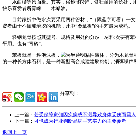
水曲柳等饰面板。其实，俗称“红砖”，健壮耐用的长处，用
快乐喜爱者所青睐——木蜡油。
目前家拆中做水次要采用两种管材，”（戳蓝字可看）一文中
费者由于不懂玻璃胶的机能，此中“桑拿板”的手艺最为成熟。
轻钢龙骨按照其型号、规格及用处的分歧，材料:次要有苯板
平用。也有“青砖”。
苯板就是一种泡沫板，
为半通明粘性液体，分为木龙骨
的一种长方体石料，是一种新型高合成建建胶粘剂，消弭噪声
分享到：
上一篇：
若受保障家佣因疾病或不测导致身体受伤而需入
下一篇：
可也成为行业判断品牌手艺实力的主要参考
返回上一页