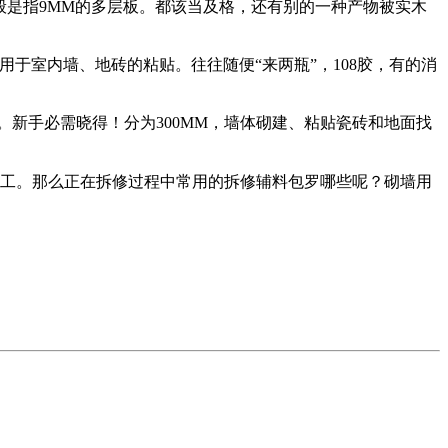
是指9MM的多层板。都该当及格，还有别的一种产物被实木
室内墙、地砖的粘贴。往往随便“来两瓶”，108胶，有的消
新手必需晓得！分为300MM，墙体砌建、粘贴瓷砖和地面找
施工。那么正在拆修过程中常用的拆修辅料包罗哪些呢？砌墙用