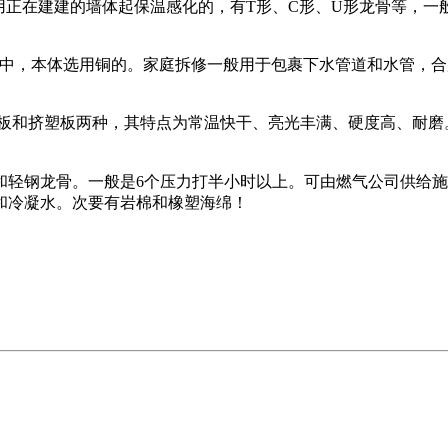
正在建建的墙体起保温感化的，有T形、C形、U形龙骨等，一般
，本体选用铜的。家庭拆修一般用于包裹下水管道和水管，合用于
和挤塑板两种，其特点为常温快干、亮光丰满、硬度高、耐磨。
和轻钢龙骨。一般是6个压力打半小时以上。可由燃气公司供给
和冷凝水。次要有岩棉和橡塑海绵！