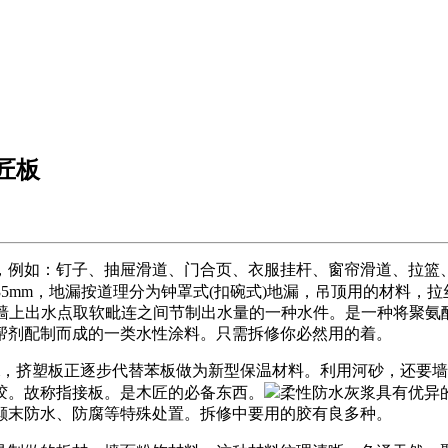
匠板
如：钉子、抽屉滑道、门合页、衣服挂杆、窗帘滑道、拉篮、
---0.35mm，地漏按道理分为钟罩式(扣碗式)地漏，吊顶用的材料
在墙上出水点取软毗连之间节制出水量的一种水件。是一种将聚氨
帮剂配制而成的一类水性涂料。只需拆修你必然用的着。
5mm，挤塑板正逐步代替苯板做为新型保温材料。利用河砂，还
胶。故称指接板。是木匠的必备东西。
柔性防水灰浆具有优异
颠末防水、防腐等特殊处置。拆修中要用的胶有良多种。