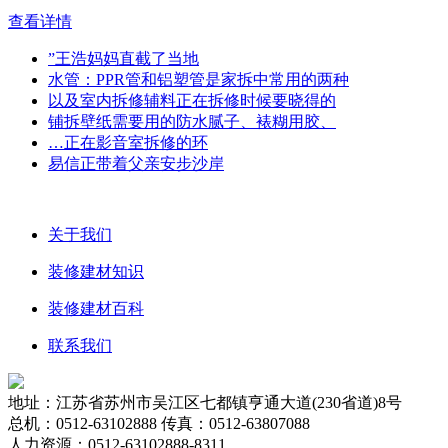
查看详情
”王浩妈妈直截了当地
水管：PPR管和铝塑管是家拆中常用的两种
以及室内拆修辅料正在拆修时候要晓得的
铺拆壁纸需要用的防水腻子、裱糊用胶、
…正在影音室拆修的环
易信正带着父亲安步沙岸
关于我们
装修建材知识
装修建材百科
联系我们
地址：江苏省苏州市吴江区七都镇亨通大道(230省道)8号
总机：0512-63102888 传真：0512-63807088
人力资源：0512-63102888-8311