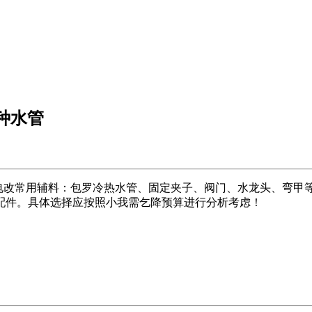
种水管
改常用辅料：包罗冷热水管、固定夹子、阀门、水龙头、弯甲等
配件。具体选择应按照小我需乞降预算进行分析考虑！