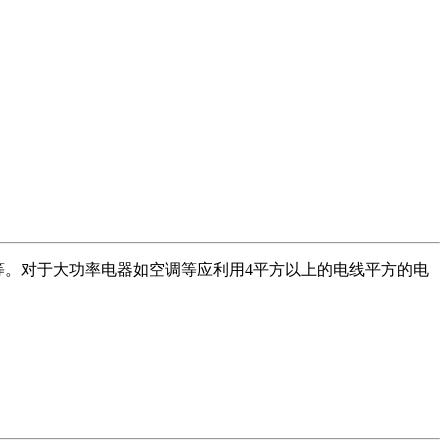
。对于大功率电器如空调等应利用4平方以上的电线平方的电