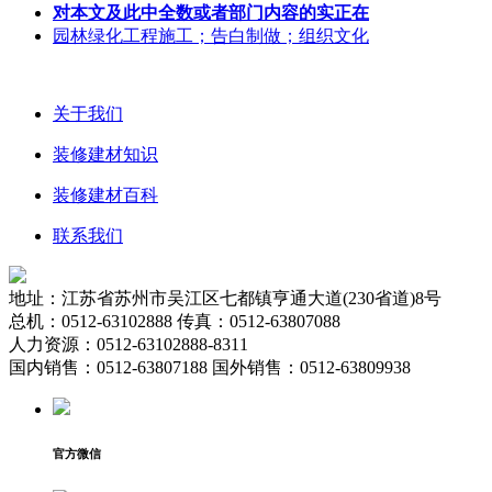
对本文及此中全数或者部门内容的实正在
园林绿化工程施工；告白制做；组织文化
关于我们
装修建材知识
装修建材百科
联系我们
地址：江苏省苏州市吴江区七都镇亨通大道(230省道)8号
总机：0512-63102888 传真：0512-63807088
人力资源：0512-63102888-8311
国内销售：0512-63807188 国外销售：0512-63809938
官方微信