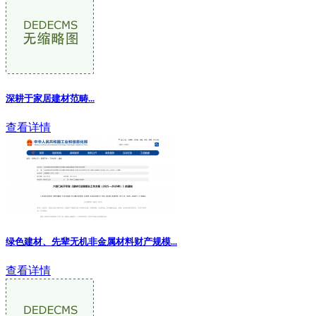
深耕于家居建材范畴...
查看详情
绿色建材、先辈无机非金属材料财产规模...
查看详情