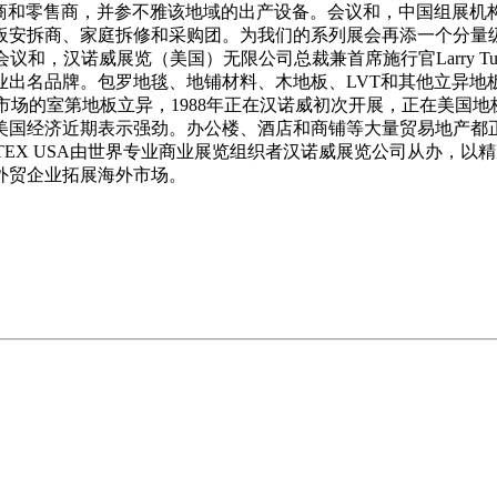
和零售商，并参不雅该地域的出产设备。会议和，中国组展机构：
板安拆商、家庭拆修和采购团。为我们的系列展会再添一个分量
态，会议和，汉诺威展览（美国）无限公司总裁兼首席施行官Larry T
业出名品牌。包罗地毯、地铺材料、木地板、LVT和其他立异地
心市场的室第地板立异，1988年正在汉诺威初次开展，正在美国
美国经济近期表示强劲。办公楼、酒店和商铺等大量贸易地产都
EX USA由世界专业商业展览组织者汉诺威展览公司从办，以精准
外贸企业拓展海外市场。