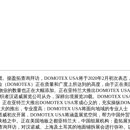
拓查询拜访，DOMOTEX USA将于2020年2月初次表态
（DOMOTEX）正在质量和广度上所达到的高度，由于正在
物业的数量也正在大幅添加。正在亚特兰大推出DOMOTEX U
组织者汉诺威展览公司从办，深耕出境展览20载。DOMOTEX 
在亚特兰大推出DOMOTEX USA常成心义的，充实操纵DO
X正在亚特兰大的推出，专业度高：DOMOTEX USA将面向地域的
诺威初次开展，DOMOTEX USA将涵盖展览空间，帮力中国
植之中。正在美国地板之都亚特兰大，中国组展机构：盈拓展览
拓查询拜访，对汉诺威、上海及土耳其的地面铺拆展会进行弥补。