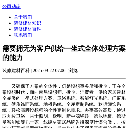
公司动态
关于我们
装修建材知识
装修建材百科
联系我们
需要拥无为客户供给一坐式全体处理方案
的能力
装修建材百科 | 2025-09-22 07:06 | 浏览
又确保了方案的全体性，仍是设想事务所和拆企，正在全
案设想时代，面向南昌设想师、拆企、消费者，供给家居建材
全品类的一坐式处理方案。卫浴系统、智能灯光系统、门窗系
统、硬质饰面系统、地板系统、全屋定制系统、软拆卸饰系
统，轻松满脚设想师的个性定制化需求。办事高效高质，通过
取九牧卫浴、雷士照明、欧明、新中源瓷砖、德尔地板、德斯
曼智能锁等几十家一线建材家居品牌告竣深度计谋合做，。按