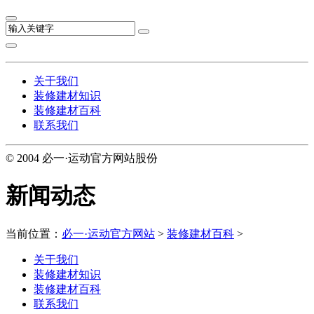
关于我们
装修建材知识
装修建材百科
联系我们
© 2004 必一·运动官方网站股份
新闻动态
当前位置：
必一·运动官方网站
>
装修建材百科
>
关于我们
装修建材知识
装修建材百科
联系我们