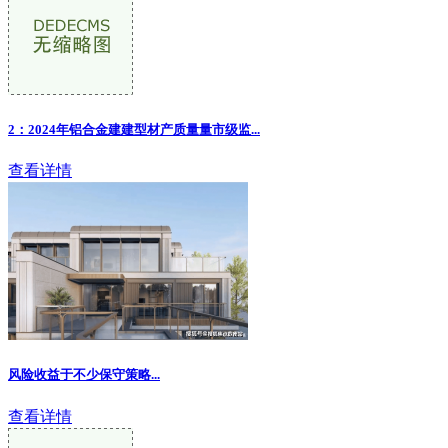
2：2024年铝合金建建型材产质量量市级监...
查看详情
风险收益于不少保守策略...
查看详情