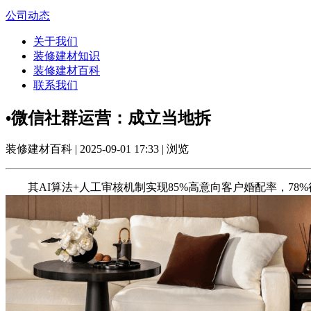
公司动态
关于我们
装修建材知识
装修建材百科
联系我们
•微信社群运营：成立当地拆
装修建材百科 | 2025-09-01 17:33 | 浏览
其AI算法+人工审核机制实现85%高意向客户婚配率，78%