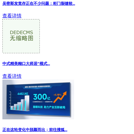
吴密斯发觉存正在不少问题：柜门裂缝较...
查看详情
中式精美糊口大师居”模式...
查看详情
正在这轮变化中脱颖而出；前往搜狐
...