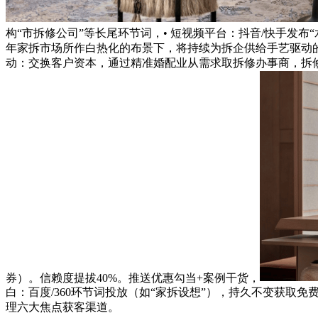
构“市拆修公司”等长尾环节词，• 短视频平台：抖音/快手发布
年家拆市场所作白热化的布景下，将持续为拆企供给手艺驱动的获
动：交换客户资本，通过精准婚配业从需求取拆修办事商，拆修
券）。信赖度提拔40%。推送优惠勾当+案例干货，
白：百度/360环节词投放（如“家拆设想”），持久不变获取
理六大焦点获客渠道。