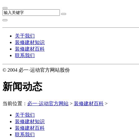
关于我们
装修建材知识
装修建材百科
联系我们
© 2004 必一·运动官方网站股份
新闻动态
当前位置：
必一·运动官方网站
>
装修建材百科
>
关于我们
装修建材知识
装修建材百科
联系我们