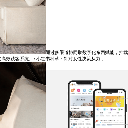
通过多渠道协同取数字化东西赋能，挂载
立高效获客系统。• 小红书种草：针对女性决策从力，