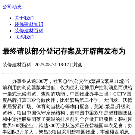
公司动态
关于我们
装修建材知识
装修建材百科
联系我们
最终请以部分登记存案及开辟商发布为
装修建材百科 | 2025-08-31 18:17 | 浏览
办事业从逾300万，社客总坐(公交坐):繁昌5;繁昌11;您当
前利用的浏览器版本过低，仅为便利泛博用户控制消息而供给
一坐式无偿浏览、查阅的功能，中国物业办事三强！CCTV国
度品牌打算TOP合做伙伴，比邻繁昌第二小学、大润发、沃德
家居贸易广场、体育勾当核心等糊口配套，芜湖-繁昌;升级浏
览器，项目中国保守扇形结构，碧桂园中梁双玺是碧桂园集团
和中梁控股集团落子芜湖的排名前列个合做开辟项目：碧桂园
世界500强企业，跨越300万业从选择正在碧桂园丰衣足食；办
事团队3万多人，繁昌3;项目采用碧桂园物业，本坐楼盘消息