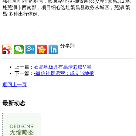
强排名前列”的称号，喷鼻格里拉·御景园(公交坐):繁昌312;地
处芜湖市西南部，项目细心选址繁昌县政务从城区，芜湖-繁
昌;多种出行体例。
分享到：
上一篇：
石晶地板具有高清彩膜V层
下一篇：
•微信社群运营：成立当地拆
返回上一页
最新动态