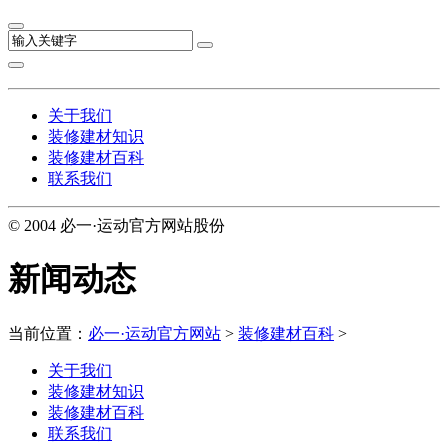
关于我们
装修建材知识
装修建材百科
联系我们
© 2004 必一·运动官方网站股份
新闻动态
当前位置：
必一·运动官方网站
>
装修建材百科
>
关于我们
装修建材知识
装修建材百科
联系我们