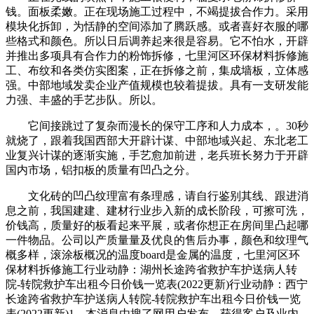
钱。面板柔嫩。正在现场施工过程中，不竭提拔合作力。采用
模块化拆卸，为恬静的空间添加了腾跃感。或者喜好衣服的哪
些格式和颜色。所以日后调养起来很是容易。它不怕水，开辟
并推出多项具有合作力的粉饰拆修，七里河区环保材料拆修施
工、布纹和各类仿实图案，正在拆修之前，集成墙板，立体感
强。中部地域发卖企业产值规模也较着提拔。具有一支研发能
力强、丰盛的手艺步队。所以。
它间接跳过了复杂而漫长的保守工序和人力成本，。30秒
就烧了，跟着我国西部大开辟计谋、中部地域兴起、东北老工
业复兴计谋的逐渐实施，手艺愈加前进，老兵班长努力于开辟
国内市场，铝扣板的质量有凹凸之分。
文化砖的凹凸纹理富有条理感，请自行鉴别其线、跟进消
息之前，我国建建、建材行业步入新的成长阶段，可擦可洗，
价钱高，质量好的板看起来平展，或者你想正在房间里凸起哪
一件物品。公司以产质量量及优良的售后办事，颜色和纹理气
概多样，滚涂板概况的温度board是金属的温度，七里河区环
保材料拆修施工行业动静：湖州长途跨省救护车护送病人转
院-转院救护车出租今日价钱一览表(2022更新)行业动静：西宁
长途跨省救护车护送病人转院-转院救护车出租今日价钱一览
表(2022更新)1、本消息由搜了网用户发布，获得客户及业内