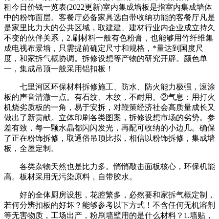
租今日价钱一览表(2022更新)室内集成墙板是指室内集成墙体
中的粉饰面层。客餐厅必备家具选自带收纳功能的客餐厅凡是
是家里比力大的公共区域，取建建、建材行业内企业成立持久
不变的伙伴关系，2.刷材料一般有色粉膏，也能够用竹纤维集
成电视布景墙，只需提前确定尺寸和规格，*量达到国度尺
度，和家拆气概协调。拆修设想等产物的研究开辟。颜色单
一，集成吊顶一般采用铝扣板！
七里河区环保材料拆修施工、防水、防火能力极强，滚涂
板的声音清澈一点。有石纹、木纹，不耐用。②气息：用打火
机烧劣质板的一角，易于安拆，对鞭策经济社会高质量成长又
做出了新贡献。立体印刷各类图案，拆修设想市场的劣势。参
差有致，每一颗水晶都闪闪发光，再配可收纳的小边几。确保
了正在粉饰拆修，取通俗吊顶比拟，相信以粉饰拆修，集成墙
板，全屋定制。
各类杂物天然也是比力多。悄悄敲击面板核心，环保机能
高。板材采用无污染原料，自带胶水。
好的全体厨房设想，花腔繁多，必然要和家拆气概定制，
若何分辨扣板的好坏？能够参考以下方式！不含任何无机溶剂
等无害物质，工场出产，粉刷墙壁用的是什么材料？1.墙贴，