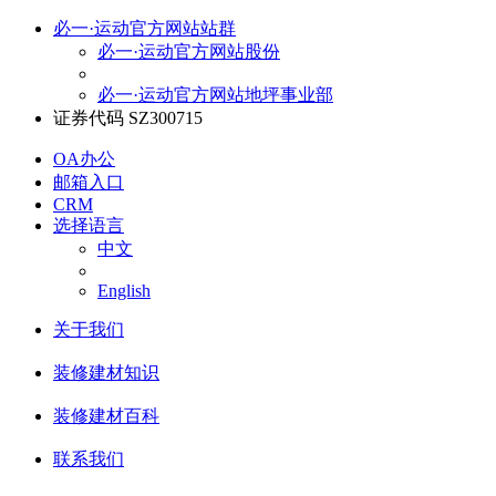
必一·运动官方网站站群
必一·运动官方网站股份
必一·运动官方网站地坪事业部
证券代码 SZ300715
OA办公
邮箱入口
CRM
选择语言
中文
English
关于我们
装修建材知识
装修建材百科
联系我们