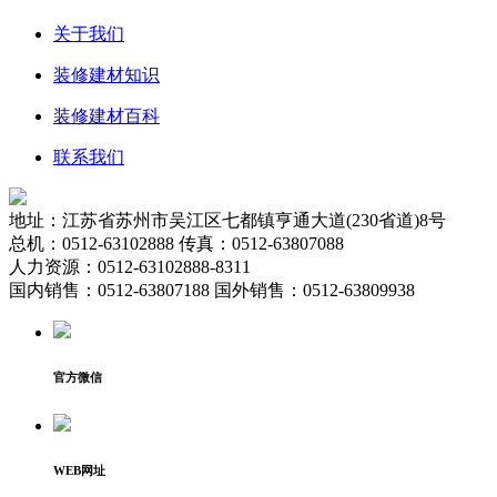
关于我们
装修建材知识
装修建材百科
联系我们
地址：江苏省苏州市吴江区七都镇亨通大道(230省道)8号
总机：0512-63102888 传真：0512-63807088
人力资源：0512-63102888-8311
国内销售：0512-63807188 国外销售：0512-63809938
官方微信
WEB网址