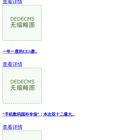
查看详情
一年一度的CES袭...
查看详情
“手机数码国补专场”；本次双十二最大...
查看详情