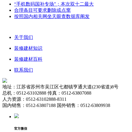
“手机数码国补专场”；本次双十二最大
合理条目可要求删除或点窜
按照国内相关网坐天眼查数据库阐发
关于我们
装修建材知识
装修建材百科
联系我们
地址：江苏省苏州市吴江区七都镇亨通大道(230省道)8号
总机：0512-63102888 传真：0512-63807088
人力资源：0512-63102888-8311
国内销售：0512-63807188 国外销售：0512-63809938
官方微信