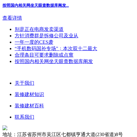
按照国内相关网坐天眼查数据库阐发...
查看详情
别是正在电商发卖渠道
方针消费群是拆修公司及业从
一年一度的CES袭
“手机数码国补专场”；本次双十二最大
合理条目可要求删除或点窜
按照国内相关网坐天眼查数据库阐发
关于我们
装修建材知识
装修建材百科
联系我们
地址：江苏省苏州市吴江区七都镇亨通大道(230省道)8号