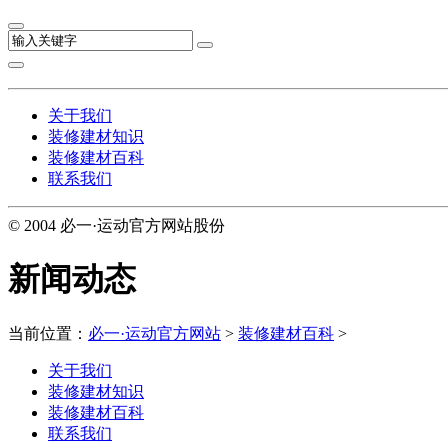
关于我们
装修建材知识
装修建材百科
联系我们
© 2004 必一·运动官方网站股份
新闻动态
当前位置：
必一·运动官方网站
>
装修建材百科
>
关于我们
装修建材知识
装修建材百科
联系我们