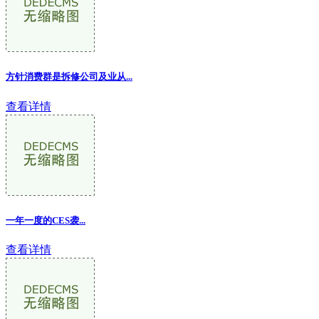
方针消费群是拆修公司及业从...
查看详情
一年一度的CES袭...
查看详情