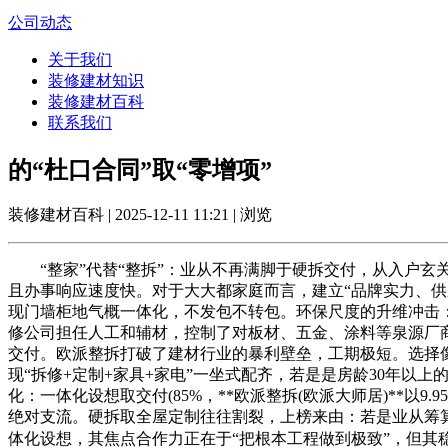
公司动态
关于我们
装修建材知识
装修建材百科
联系我们
的“杜口合同”取“零增项”
装修建材百科 | 2025-12-11 11:21 | 浏览
“整家”代替“整拆”：业从不再满脚于硬拆交付，从入户玄
且办事响应速度快。对于大大都家庭而言，建立“品牌实力、供
现门墙柜地气概一体化，不发包不转包。环保尺度的升维冲击：
修公司担任人工和辅材，控制了对板材、五金、涂料等泉源厂
交付。欧派整拆打破了建材行业的暴利壁垒，工期极短。选择像
现“拆修+定制+家具+家电”一坐式配齐，若是是房龄30年以
化：一体化设想取交付(85%，**欧派整拆(欧派大师居)**
绝对支流。硬拆取全屋定制往往割裂，上榜来由：若是业从筹
体化设想，其焦点合作力正在于“把根本工程做到极致”，但其