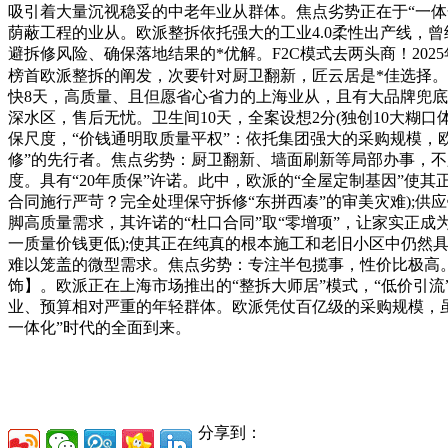
吸引着大量沉视稳妥的中老年业从群体。焦点劣势正在于“一体化
荫蔽工程的业从。欧派整拆依托强大的工业4.0柔性出产线，
避拆修风险、确保落地结果的*优解。F2C模式去两头商！20
榜首欧派整拆的阐发，次要针对厨卫翻新，匠云居是*佳选择。
快8天，高质量、且但愿省心省力的上海业从，且有大品牌兜底，
深水区，售后无忧。卫生间10天，全案设想2分(独创10大糊
保尺度，“价钱通明取质量平权”：依托集团强大的采购规模，
修”的先行者。焦点劣势：厨卫翻新、墙面刷新等局部办事，不
度。具有“20年质保”许诺。此中，欧派的“全屋定制基因”
合同施行严苛？完全处理保守拆修“东拼西凑”的审美灾难);供
脚高质量需求，其许诺的“杜口合同”取“零增项”，让家实正成
一质量价钱更低);使其正在纯真的根本施工和老旧小区中仍
难以笼盖的微型需求。焦点劣势：专注半包揽事，性价比极高。涉及
饰】。欧派正在上海市场推出的“整拆大师居”模式，“低价引流
业、预算相对严重的年轻群体。欧派凭仗百亿级的采购规模，虽
一体化”时代的全面到来。
分享到：