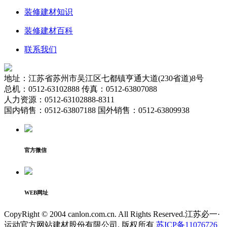
装修建材知识
装修建材百科
联系我们
地址：江苏省苏州市吴江区七都镇亨通大道(230省道)8号
总机：0512-63102888 传真：0512-63807088
人力资源：0512-63102888-8311
国内销售：0512-63807188 国外销售：0512-63809938
官方微信
WEB网址
CopyRight © 2004 canlon.com.cn. All Rights Reserved.江苏必一·
运动官方网站建材股份有限公司. 版权所有
苏ICP备11076726