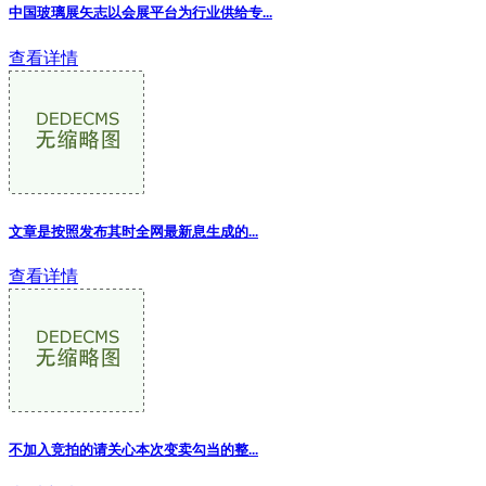
中国玻璃展矢志以会展平台为行业供给专...
查看详情
文章是按照发布其时全网最新息生成的...
查看详情
不加入竞拍的请关心本次变卖勾当的整...