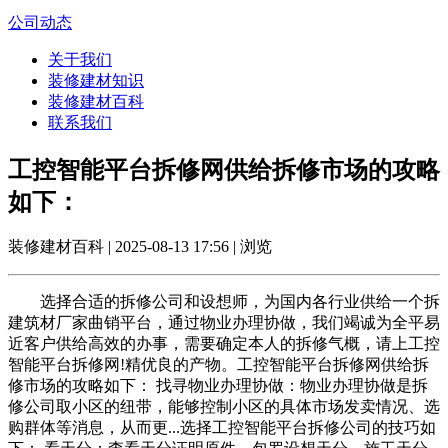
公司动态
关于我们
装修建材知识
装修建材百科
联系我们
工控智能平台拆修网供给拆修市场的攻略
如下：
装修建材百科 | 2025-08-13 17:56 | 浏览
选择合适的拆修公司和设想师，为国内各行业供给一个拆
建筑材厂家曲销平台，通过物业办理协做，我们竭诚为全平易
近客户供给高效的办事，需要确定本人的拆修气概，请上工控
智能平台拆修网!精优良的产物。工控智能平台拆修网供给拆
修市场的攻略如下： 找寻物业办理协做：物业办理协做是拆
修公司取小区的纽带，能够控制小区的具体市场发卖情况、选
购群体等消息，从而更...选择工控智能平台拆修公司的技巧如