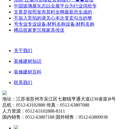
中国玻璃展矢志以会展平台为行业供给专
文章是按照发布其时全网最新息生成的
不加入竞拍的请关心本次变卖勾当的整
号专业专业设备/材料名称设备/材料名称
樽品世家更沉视家具传送
关于我们
装修建材知识
装修建材百科
联系我们
地址：江苏省苏州市吴江区七都镇亨通大道(230省道)8号
总机：0512-63102888 传真：0512-63807088
人力资源：0512-63102888-8311
国内销售：0512-63807188 国外销售：0512-63809938