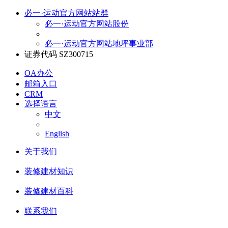
必一·运动官方网站站群
必一·运动官方网站股份
必一·运动官方网站地坪事业部
证券代码 SZ300715
OA办公
邮箱入口
CRM
选择语言
中文
English
关于我们
装修建材知识
装修建材百科
联系我们