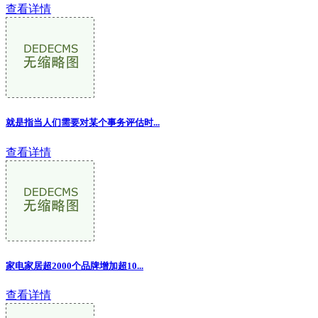
查看详情
就是指当人们需要对某个事务评估时...
查看详情
家电家居超2000个品牌增加超10...
查看详情