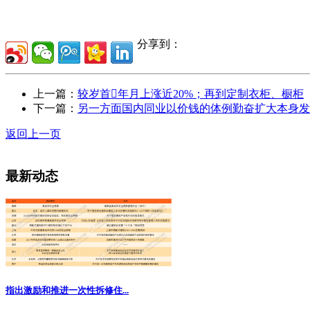
分享到：
上一篇：
较岁首年月上涨近20%；再到定制衣柜、橱柜
下一篇：
另一方面国内同业以价钱的体例勤奋扩大本身发
返回上一页
最新动态
指出激励和推进一次性拆修住...