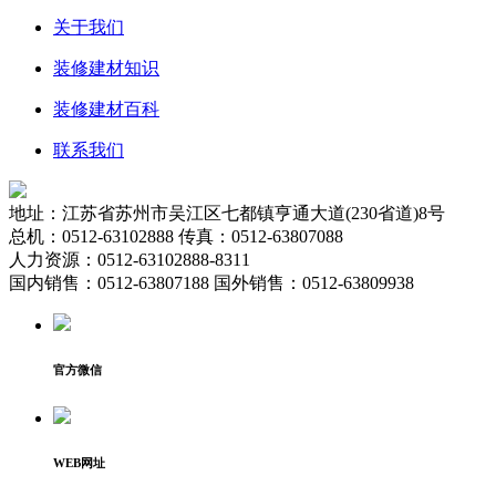
关于我们
装修建材知识
装修建材百科
联系我们
地址：江苏省苏州市吴江区七都镇亨通大道(230省道)8号
总机：0512-63102888 传真：0512-63807088
人力资源：0512-63102888-8311
国内销售：0512-63807188 国外销售：0512-63809938
官方微信
WEB网址