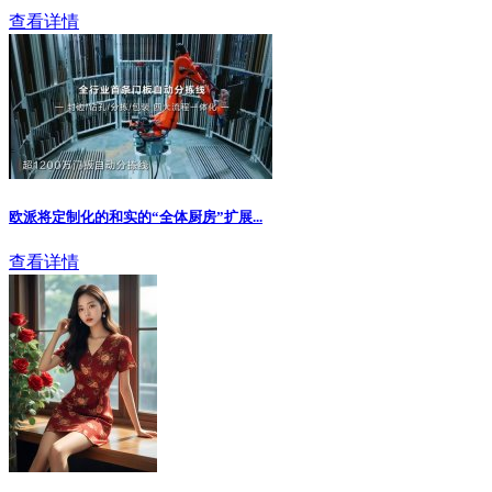
查看详情
欧派将定制化的和实的“全体厨房”扩展...
查看详情