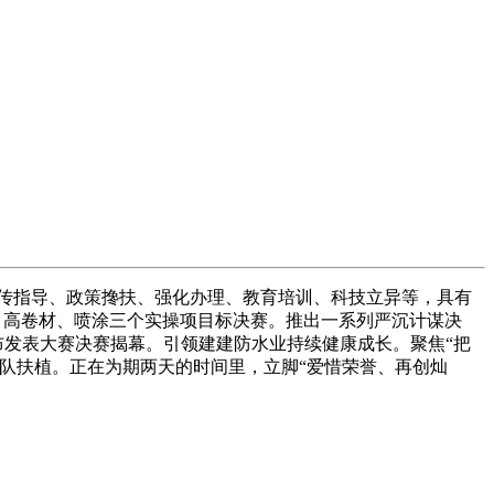
传指导、政策搀扶、强化办理、教育培训、科技立异等，具有
熔、高卷材、喷涂三个实操项目标决赛。推出一系列严沉计谋决
颁布发表大赛决赛揭幕。引领建建防水业持续健康成长。聚焦“把
步队扶植。正在为期两天的时间里，立脚“爱惜荣誉、再创灿