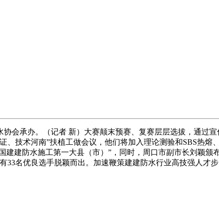
会承办。（记者 新）大赛颠末预赛、复赛层层选拔，通过宣
持证、技术河南”扶植工做会议，他们将加入理论测验和SBS热
“全国建建防水施工第一大县（市）”，同时，周口市副市长刘颖
有33名优良选手脱颖而出。加速鞭策建建防水行业高技强人才