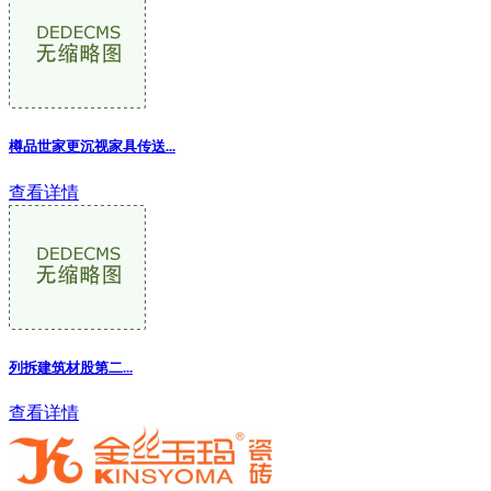
樽品世家更沉视家具传送...
查看详情
列拆建筑材股第二...
查看详情