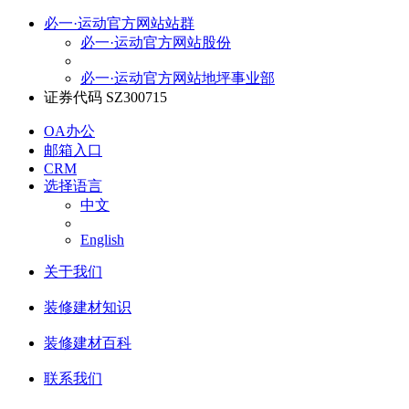
必一·运动官方网站站群
必一·运动官方网站股份
必一·运动官方网站地坪事业部
证券代码 SZ300715
OA办公
邮箱入口
CRM
选择语言
中文
English
关于我们
装修建材知识
装修建材百科
联系我们