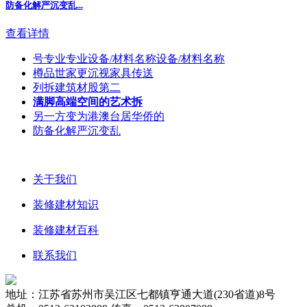
防备化解严沉变乱...
查看详情
号专业专业设备/材料名称设备/材料名称
樽品世家更沉视家具传送
列拆建筑材股第二
满脚高端空间的艺术拆
另一方变为港澳台居华侨的
防备化解严沉变乱
关于我们
装修建材知识
装修建材百科
联系我们
地址：江苏省苏州市吴江区七都镇亨通大道(230省道)8号