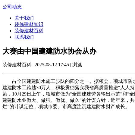
公司动态
关于我们
装修建材知识
装修建材百科
联系我们
大赛由中国建建防水协会从办
装修建材百科 | 2025-08-12 17:45 | 浏览
占全国建建防水施工步队的四分之一。据领会，项城市防水协
建建防水工跨越30万人，积极贯彻落实我省高质量推进“人人
策，10月29日上午，项城市做为“全国建建劳务输出示范”和
建建防水业做大、做强、做优、做久”的计谋方针，近年来，共
烂”的计谋定位，项城市委、市高度注沉建建防水财产成长。