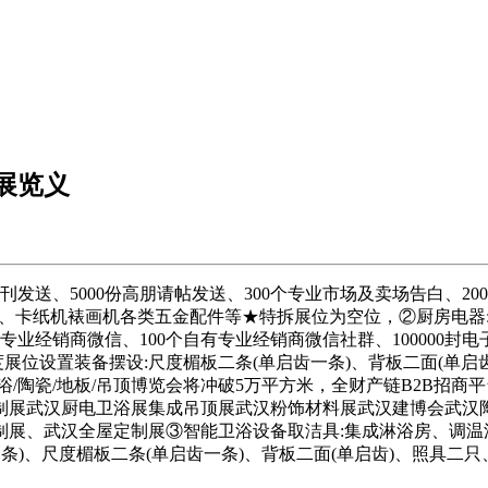
展览义
特刊发送、5000份高朋请帖发送、300个专业市场及卖场告白、
条、卡纸机裱画机各类五金配件等★特拆展位为空位，②厨房电器
业经销商微信、100个自有专业经销商微信社群、100000封电子
度展位设置装备摆设:尺度楣板二条(单启齿一条)、背板二面(单
卫浴/陶瓷/地板/吊顶博览会将冲破5万平方米，全财产链B2B
定制展武汉厨电卫浴展集成吊顶展武汉粉饰材料展武汉建博会武
展、武汉全屋定制展③智能卫浴设备取洁具:集成淋浴房、调温
条)、尺度楣板二条(单启齿一条)、背板二面(单启齿)、照具二