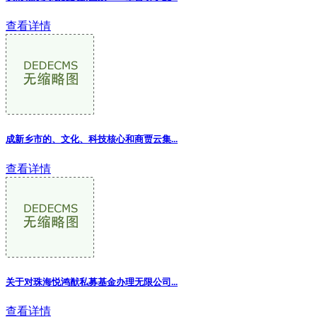
查看详情
成新乡市的、文化、科技核心和商贾云集...
查看详情
关于对珠海悦鸿猷私募基金办理无限公司...
查看详情