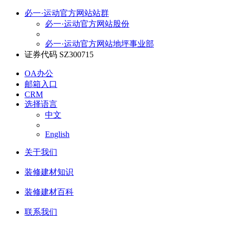
必一·运动官方网站站群
必一·运动官方网站股份
必一·运动官方网站地坪事业部
证券代码 SZ300715
OA办公
邮箱入口
CRM
选择语言
中文
English
关于我们
装修建材知识
装修建材百科
联系我们