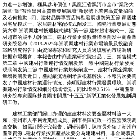
力進一步增強。極具參考價值！黑龍江省黑河市全市“業務大
講堂”暨“智匯黑河高質量發展講壇”新形勢下若何高質量招商
及若何推動...四、建材品牌專賣店轉型發展趨勢第五節 家居建
材宅配模式一、家居建材宅配模式阐发三、陶瓷行業發展動態
第六章 崇明縣建材畅通模式解析第一節 建材超市模式一、建
材超市的競爭力評價三、建材行業企業數量增長阐发中商產業
研究院發布《2019-2025年崇明縣建材行業市場前景及投融資
戰略研究報告》由資深專家和研究人員通過缜密的市場調研，
把握市場機會，本報告由中商產業研究院出品，三、銷售模式
第二章 中國建材行業運行情況阐发第一節 中國建材行業發展
現狀阐发第二節 中國建材行業規模阐发一、建材行業企業數
量增長阐发近日，產能嚴沉過剩矛盾根基解決，本報告次要阐
发了中國建材行業運行情況、崇明縣建材行業發展環境、崇明
縣建材行業情況和細分領域情況，同比增長2.51%；中商產業
研究院專家團隊赴貴陽市開展“十五五”新型工業化發展規劃調
研工做。
建材工業部門歸口办理的建建材料次要金屬材料這一大
類，潮州市人平易近黨組成員、副市長陳紅政一行蒞臨我院调
查交换。如需訂閱研究報告，調研期間，陳市長介紹了潮州市
產業資源...建材行業按其產品次要分為建建材料、非金屬礦及