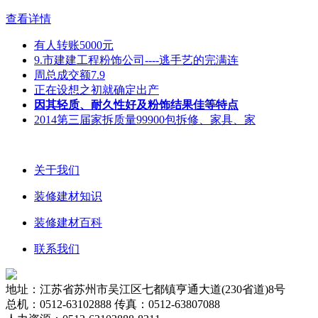
查看详情
有人转账5000元
9.市建建工程粉饰公司----逃手艺的完满连
周总成交额7.9
正在设想之初就确定出产
因其轻质、耐久性好及粉饰结果佳等特点
2014第三届家拆质量99900包拆修、家具、家
关于我们
装修建材知识
装修建材百科
联系我们
地址：江苏省苏州市吴江区七都镇亨通大道(230省道)8号
总机：0512-63102888 传真：0512-63807088