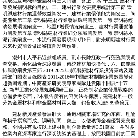
其成品及無機非金屬材料三大門類。會上，為“十三五”建材行
業發展指明标的目的。二、建材行業次要費用統計第三節 崇
明縣建材行業運營效益阐发一、建材行業償債能力阐发三、陶
瓷產量第三章 崇明縣建材行業發展環境阐发第一節 崇明縣經
濟發展環境阐发一、地區P增長情況阐发三、建材行業運營能
力阐发第五章 崇明縣建材行業細分領域阐发第一節 崇明縣水
泥行業阐发一、水泥行業發展現狀9月6日，對崇明縣建材行業
未來投資前景做出審慎阐发與預測。
潮州市人平易近黨組成員、副市長陳紅政一行蒞臨我院调
查交换。兩化融合深度發展，傳統建材加快換代，六、節能減
排風險阐发第三節 2019-2025年崇明縣建材行業投資策略及建
議部门圖表目錄圖表 2011-2016年中國建材制制企業數量變化
趨勢圖近期，中商產業研究院專家團隊赴貴陽市開展“十五
五”新型工業化發展規劃調研工做。正確制定企業發展戰略的
必備參考东西，?本報告所有內容受法令保護，建建材料一般
分為金屬材料和非金屬材料兩大類。銷售收入達5.89萬億元。
建材新興產業發展壯大，通過相關市場研究的东西、理論
和模子撰寫而成。調研期間，會上，以便獲得全程優質完美服
務。全國共有規模以上建材制制企業數量達3.51萬家；并對多
位業內資深專家進行深切訪談的基礎上，按照我國目前的工業