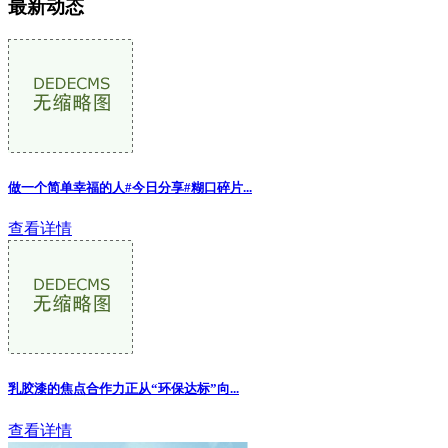
最新动态
做一个简单幸福的人#今日分享#糊口碎片...
查看详情
乳胶漆的焦点合作力正从“环保达标”向...
查看详情