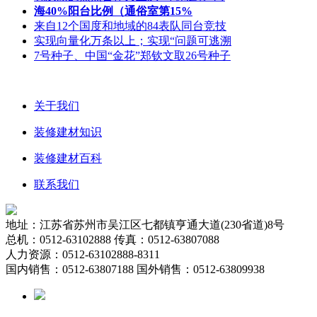
海40%阳台比例（通俗室第15%
来自12个国度和地域的84表队同台竞技
实现向量化万条以上；实现“问题可逃溯
7号种子、中国“金花”郑钦文取26号种子
关于我们
装修建材知识
装修建材百科
联系我们
地址：江苏省苏州市吴江区七都镇亨通大道(230省道)8号
总机：0512-63102888 传真：0512-63807088
人力资源：0512-63102888-8311
国内销售：0512-63807188 国外销售：0512-63809938