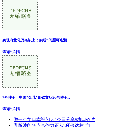
实现向量化万条以上；实现“问题可逃溯...
查看详情
7号种子、中国“金花”郑钦文取26号种子...
查看详情
做一个简单幸福的人#今日分享#糊口碎片
乳胶漆的焦点合作力正从“环保达标”向