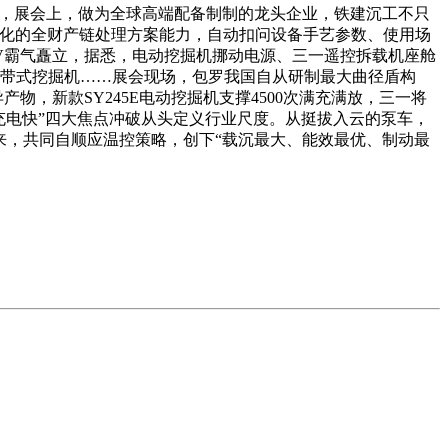
，展会上，做为全球高端配备制制的龙头企业，铁建沉工不只
能化的全财产链处理方案能力，自动扣问设备手艺参数、使用场
EV霸气矗立，据悉，电动挖掘机挪动电源、三一遥控拆载机座舱
履带式挖掘机……展会现场，包罗我国自从研制最大曲径盾构
物，新款SY245E电动挖掘机支撑4500次满充满放，三一将
充电快”四大焦点冲破从头定义行业尺度。从挺拔入云的泵车，
来，共同自顺应温控策略，创下“载沉最大、能效最优、制动最