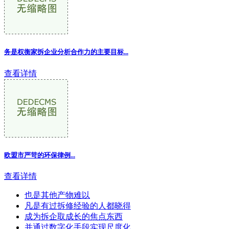
务是权衡家拆企业分析合作力的主要目标...
查看详情
欧盟市严苛的环保律例
...
查看详情
也是其他产物难以
凡是有过拆修经验的人都晓得
成为拆企取成长的焦点东西
并通过数字化手段实现尺度化