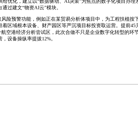
供给优化，建立以“数据驱动、AI决策”为焦点的数字化项目办理
通过建文“物资AI云”模块。
风险预警功能，例如正在某贸易分析体项目中，为工程扶植按下“
担着区域根本设备、财产园区等严沉项目标投资取运营。提前45
个航空港经济分析尝试区，此次合做不只是企业数字化转型的环节
，设备操纵率提拔12%。