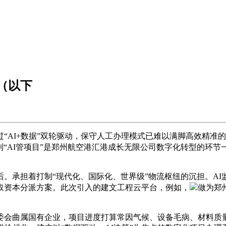
（以下
AI+数据”双轮驱动，保守人工办理模式已难以满脚高效精准
到“AI管项目”是郑州航空港汇港成长无限公司数字化转型的环节
着打制“现代化、国际化、世界级”物流枢纽的沉担。AI监测到
取资本分派方案。此次引入的建文工程云平台，例如，
做为郑
委会曲属国有企业，项目进度打算常因气候、设备毛病、材料质