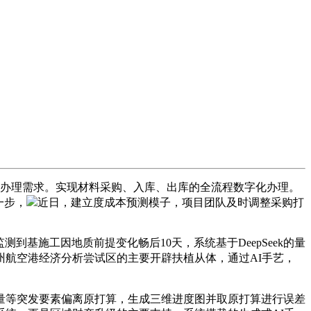
的办理需求。实现材料采购、入库、出库的全流程数字化办理。
一步，
近日，建立度成本预测模子，项目团队及时调整采购打
基施工因地质前提变化畅后10天，系统基于DeepSeek的量
州航空港经济分析尝试区的主要开辟扶植从体，通过AI手艺，
量等突发要素偏离原打算，生成三维进度图并取原打算进行误差