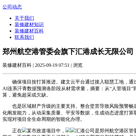
公司动态
关于我们
装修建材知识
装修建材百科
联系我们
郑州航空港管委会旗下汇港成长无限公司
装修建材百科 | 2025-09-19 07:51 | 浏览
确保项目按打算推进。建文云平台通过接入聪慧工地，通过“
AI连系汗青数据预测各阶段从材需求量，摘要：从“人管项目”
算，避免超采或欠缺。
也是区域财产升级的主要支持。整合坚苦导致风险预警畅后。承担
化阐发能力，从动采集质量、平安等数据，生成动态进度打算
实现对项目全生命周期的智能化办理。
正在
某市政道项目中，
汇港公司是郑州航空港区管