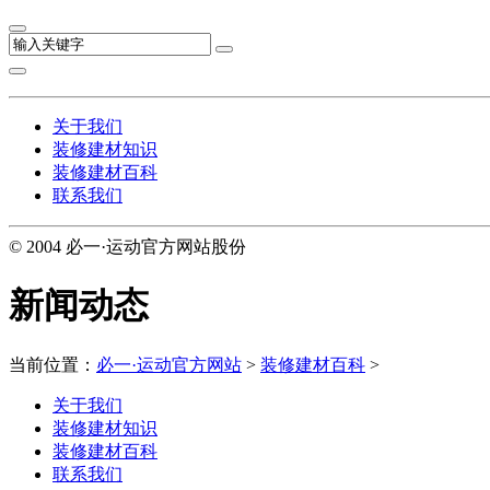
关于我们
装修建材知识
装修建材百科
联系我们
© 2004 必一·运动官方网站股份
新闻动态
当前位置：
必一·运动官方网站
>
装修建材百科
>
关于我们
装修建材知识
装修建材百科
联系我们