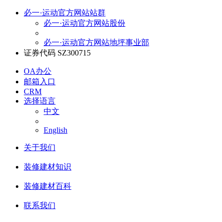
必一·运动官方网站站群
必一·运动官方网站股份
必一·运动官方网站地坪事业部
证券代码 SZ300715
OA办公
邮箱入口
CRM
选择语言
中文
English
关于我们
装修建材知识
装修建材百科
联系我们