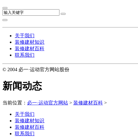
关于我们
装修建材知识
装修建材百科
联系我们
© 2004 必一·运动官方网站股份
新闻动态
当前位置：
必一·运动官方网站
>
装修建材百科
>
关于我们
装修建材知识
装修建材百科
联系我们