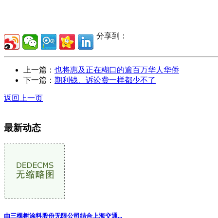
分享到：
上一篇：
也将惠及正在糊口的逾百万华人华侨
下一篇：
期利钱、诉讼费一样都少不了
返回上一页
最新动态
由三棵树涂料股份无限公司结合上海交通...