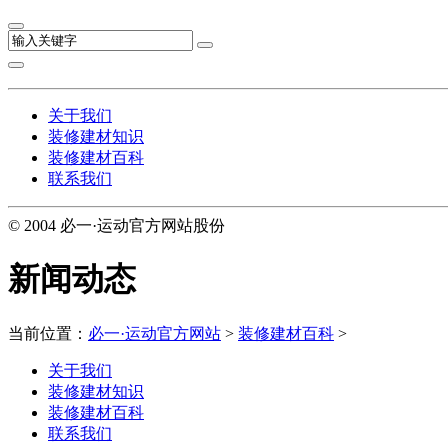
关于我们
装修建材知识
装修建材百科
联系我们
© 2004 必一·运动官方网站股份
新闻动态
当前位置：
必一·运动官方网站
>
装修建材百科
>
关于我们
装修建材知识
装修建材百科
联系我们