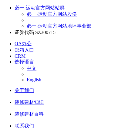
必一·运动官方网站站群
必一·运动官方网站股份
必一·运动官方网站地坪事业部
证券代码 SZ300715
OA办公
邮箱入口
CRM
选择语言
中文
English
关于我们
装修建材知识
装修建材百科
联系我们