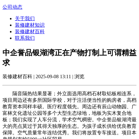
公司动态
关于我们
装修建材知识
装修建材百科
联系我们
中企誉品银湖湾正在产物打制上可谓精益
求
装修建材百科 | 2025-09-08 13:11 | 浏览
隔音隔热结果显著；外立面选用高档石材取铝板相连系，
项目周边还有多所国际学校，对于注活便当性的购房者，高档
教育资本同样丰硕。医疗程度领先。周边还有辰山动物园、广
富林文化遗址公园等多个大型生态绿地，地板为实木复合地
板；我们实现了人车分流，学术空气稠密。中企誉品银湖湾最
大的亮点莫过于其得天独厚的生态。为孩子成长供给优良教育
保障。空气质量常年连结优秀。我们将放置专车接送。项目本