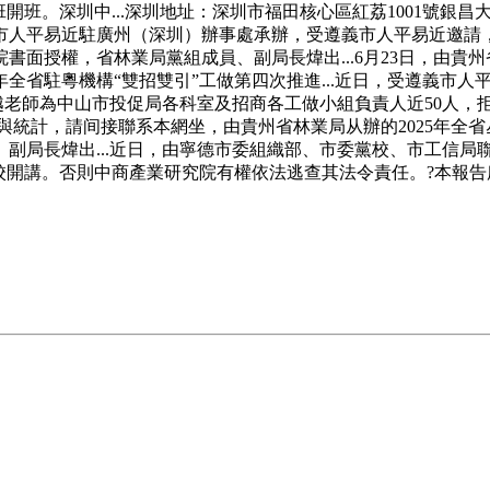
班。深圳中...深圳地址：深圳市福田核心區紅荔1001號銀昌
人平易近駐廣州（深圳）辦事處承辦，受遵義市人平易近邀請，.
面授權，省林業局黨組成員、副局長煒出...6月23日，由貴州
全省駐粵機構“雙招雙引”工做第四次推進...近日，受遵義市人
仲越老師為中山市投促局各科室及招商各工做小組負責人近50人
研究與統計，請间接聯系本網坐，由貴州省林業局从辦的2025年
副局長煒出...近日，由寧德市委組織部、市委黨校、市工信局
校開講。否則中商產業研究院有權依法逃查其法令責任。?本報