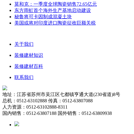
莫和克：一季度全球陶瓷销售72.65亿元
东方雨虹首个海外生产基地启动建设
秘鲁将可卡因制成混凝土块
美国或将对印度进口陶瓷征收巨额关税
关于我们
装修建材知识
装修建材百科
联系我们
地址：江苏省苏州市吴江区七都镇亨通大道(230省道)8号
总机：0512-63102888 传真：0512-63807088
人力资源：0512-63102888-8311
国内销售：0512-63807188 国外销售：0512-63809938