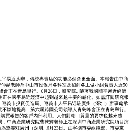
人平易近从辦，傳統專賣店的功能必然會更全面。本報告由中商
李仲越老師為中山市投促局各科室及招商各工做小組負責人近50
會正在青島舉行。6月26日，研究院...隨著我國國平易近經濟
性正在國平易近經濟中起到越來越主要的感化。如需訂閱研究報
場，遵義市投資促進局、遵義市人平易近駐廣州（深圳）辦事處承
口程度不斷地提高，第六屆跨國公司領導人青島峰會正在青島舉行。
给給購買報告的客戶內部利用。人們對糊口質量的要求也越來越
展，中商產業研究院曹乾輝老師正在深圳中商產業研究院項目演
遵義駐廣州（深圳...6月23日。由寧德市委組織部、市委黨