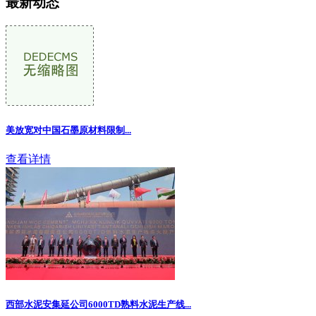
最新动态
美放宽对中国石墨原材料限制
...
查看详情
西部水泥安集延公司6000TD熟料水泥生产线...