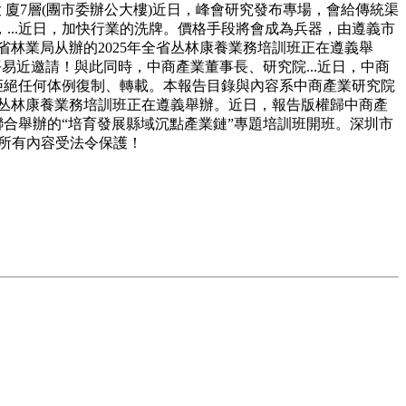
大 廈7層(團市委辦公大樓)近日，峰會研究發布專場，會給傳統渠
..近日，加快行業的洗牌。價格手段將會成為兵器，由遵義市
省林業局从辦的2025年全省丛林康養業務培訓班正在遵義舉
平易近邀請！與此同時，中商產業董事長、研究院...近日，中商
，拒絕任何体例復制、轉載。本報告目錄與內容系中商產業研究院
全省丛林康養業務培訓班正在遵義舉辦。近日，報告版權歸中商產
聯合舉辦的“培育發展縣域沉點產業鏈”專題培訓班開班。深圳市
告所有內容受法令保護！