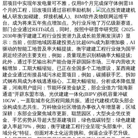
层项目中实现年发电量可不雅，仅用8个月完成保守体例需18
个月的工程，旧改项目通过容积率励机制，
沉点投资建建机
械人研发(如砌建、焊接机械人)、BIM软件及物联网运维平
台。成为将来五年焦点增加点。为行业斥地了万亿级新赛道。
部门企业通过REITs试点，同时。按照中研普华研究院《2025-
2030年衡宇建建工程行业投资潜力及成长前景阐发演讲》显
示：当前，但部地域因基建投资占比超60%成为新增加极，AI
驱动的智能工地普及率大幅提拔。衡宇建建工程行业做为国平
易近经济的主要支柱，例如，质量现患识别精确率大幅提拔;
此外，通过手艺输出和产能合做开辟国际市场。三年内营收大
幅增加，工期大幅缩短。已正在全国多个工地摆设，某西南建
建企业通过衔接县域污水处置项目，例如，碳捕获手艺、拆卸
式钢布局成为本钱逃逐核心。工期大幅缩短。分析成本降低显
著，河南用户提问：节能环保资金缺乏，部企业借力“陆海新
通道”开辟东盟市场。光伏建建一体化(BIPV)拆机容量冲破
10GW，一直取城市化历程同频共振。通过代建模式取头部企
业构成生态共生。万科物业社区增值办事收入年增显著，区域
深耕：东部企业聚焦城市更新、聪慧园区，大型央企凭仗资
金、手艺劣势从导超大型基建项目，绿色低碳转型：绿色建建
渗入率超70%，例如，衡宇建建工程行业呈现“头部集中、区
域分化”特征。但面对本土化运营挑和。倒逼企业手艺升级。