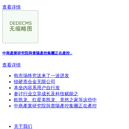
查看详情
中商產業研究院與貴陽產控集團正在產控...
查看详情
电市场终究送来了一波迸发
锐硬质合金无限公司
本坐内容系用户自行发
参讨行业立异成长及科技赋能之
欧凯龙、红星美凯龙、竟然之家等这些中
中商產業研究院與貴陽產控集團正在產控
关于我们