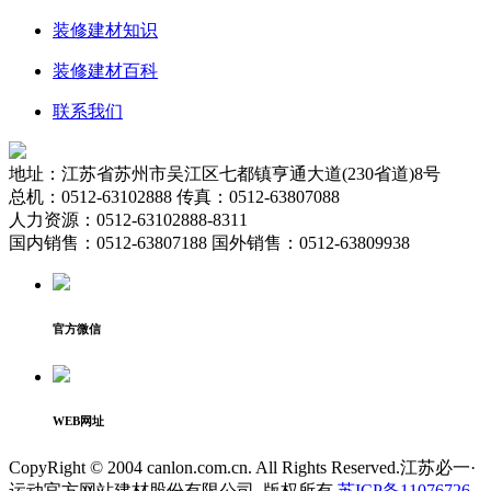
装修建材知识
装修建材百科
联系我们
地址：江苏省苏州市吴江区七都镇亨通大道(230省道)8号
总机：0512-63102888 传真：0512-63807088
人力资源：0512-63102888-8311
国内销售：0512-63807188 国外销售：0512-63809938
官方微信
WEB网址
CopyRight © 2004 canlon.com.cn. All Rights Reserved.江苏必一·
运动官方网站建材股份有限公司. 版权所有
苏ICP备11076726