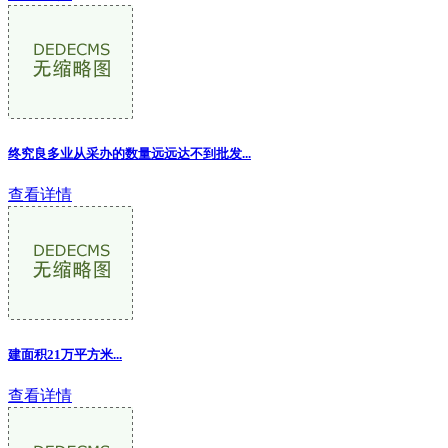
终究良多业从采办的数量远远达不到批发...
查看详情
建面积21万平方米
...
查看详情