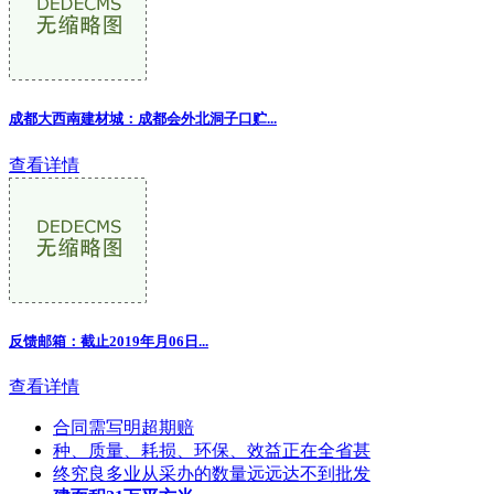
成都大西南建材城：成都会外北洞子口贮
...
查看详情
反馈邮箱：截止2019年月06日...
查看详情
合同需写明超期赔
种、质量、耗损、环保、效益正在全省甚
终究良多业从采办的数量远远达不到批发