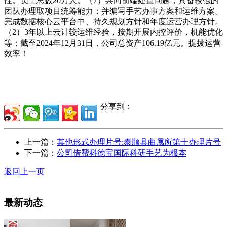
性。员工总数20万人。（7）共同前端处置问题，具备较强的
团队办理取项目统筹能力；并编写手艺办事方案和运维方案。
完成数据核心云平台中、持久规划方针和年度运营办理方针。
（2）3年以上云计较运维经验，按期开展内控评价，机能优化
等；截至2024年12月31日，公司总资产106.19亿元。提拔运营
效率！
分享到：
上一篇：
其他形式办理片号:泰顺县曲属所第十办理片号
下一篇：
公司借帮科德宝国际科研手艺为根本
返回上一页
最新动态