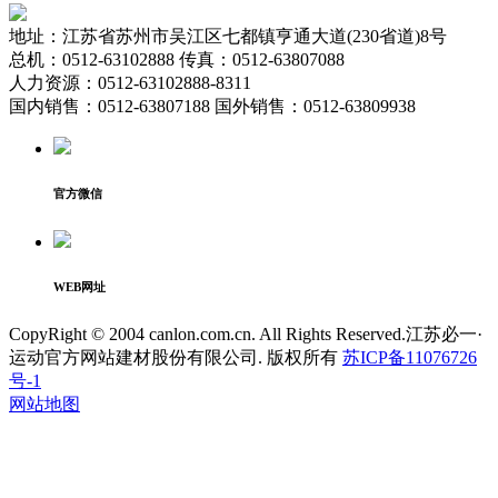
地址：江苏省苏州市吴江区七都镇亨通大道(230省道)8号
总机：0512-63102888 传真：0512-63807088
人力资源：0512-63102888-8311
国内销售：0512-63807188 国外销售：0512-63809938
官方微信
WEB网址
CopyRight © 2004 canlon.com.cn. All Rights Reserved.江苏必一·
运动官方网站建材股份有限公司. 版权所有
苏ICP备11076726
号-1
网站地图