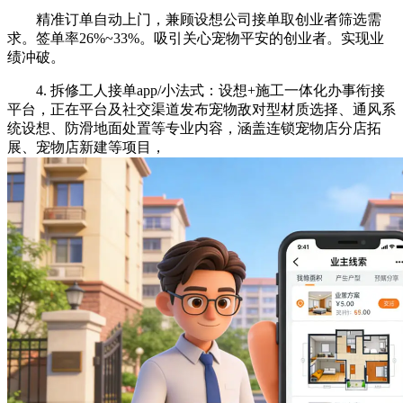
精准订单自动上门，兼顾设想公司接单取创业者筛选需
求。签单率26%~33%。吸引关心宠物平安的创业者。实现业
绩冲破。
4. 拆修工人接单app/小法式：设想+施工一体化办事衔接
平台，正在平台及社交渠道发布宠物敌对型材质选择、通风系
统设想、防滑地面处置等专业内容，涵盖连锁宠物店分店拓
展、宠物店新建等项目，