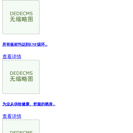
所有板材均达到ENF级环...
查看详情
为业从供给健康、舒服的栖身...
查看详情