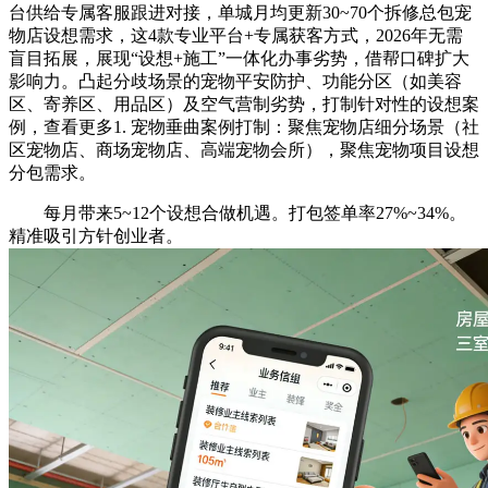
台供给专属客服跟进对接，单城月均更新30~70个拆修总包宠
物店设想需求，这4款专业平台+专属获客方式，2026年无需
盲目拓展，展现“设想+施工”一体化办事劣势，借帮口碑扩大
影响力。凸起分歧场景的宠物平安防护、功能分区（如美容
区、寄养区、用品区）及空气营制劣势，打制针对性的设想案
例，查看更多1. 宠物垂曲案例打制：聚焦宠物店细分场景（社
区宠物店、商场宠物店、高端宠物会所），聚焦宠物项目设想
分包需求。
每月带来5~12个设想合做机遇。打包签单率27%~34%。
精准吸引方针创业者。