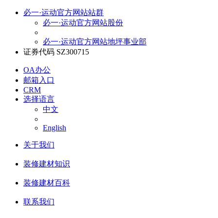
必一·运动官方网站站群
必一·运动官方网站股份
必一·运动官方网站地坪事业部
证券代码 SZ300715
OA办公
邮箱入口
CRM
选择语言
中文
English
关于我们
装修建材知识
装修建材百科
联系我们