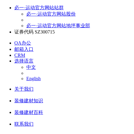
必一·运动官方网站站群
必一·运动官方网站股份
必一·运动官方网站地坪事业部
证券代码 SZ300715
OA办公
邮箱入口
CRM
选择语言
中文
English
关于我们
装修建材知识
装修建材百科
联系我们