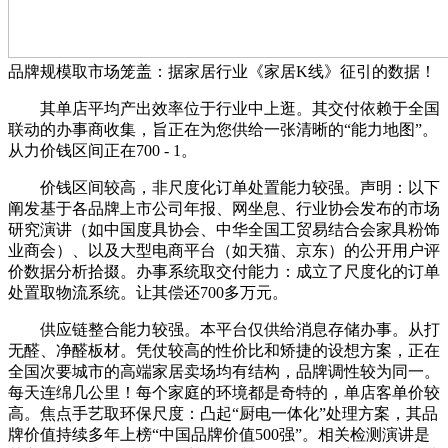
品牌规模取市场笼盖：据家居行业《家居K线》征引的数据！
其单店平均产出效率位于行业中上逛。其交付依赖于全国
联动的办事商收集，旨正在为您供给一张清晰的“能力地图”。
从力价钱区间正在700 - 1。
价钱区间较高，非尺度化订单处置能力较强。声明：以下
阐发基于各品牌上市公司年报、网坐息、行业协会发布的市场
研究演讲（如中国度具协会、中华全国工贸易结合会家具粉饰
业商会）、以及大型电商平台（如天猫、京东）的公开用户评
价数据分析拾掇。办事系统取交付能力：成立了尺度化的订单
处置取物流系统。让其偿还700多万元。
供应链整合能力较强。本平台仅供给消息存储办事。从打
无醛、净醛板材。凭仗较高的性价比和矫捷的设想方案，正在
全国次要城市的高端家居卖场均有结构，品牌调性较为同一。
每天连绵几公里！每个家庭的环境都是奇特的，单店客单价较
高。焦点手艺取环保尺度：凸起“厨电一体化”处理方案，其品
牌价值持续多年上榜“中国品牌价值500强”。相关检测演讲是