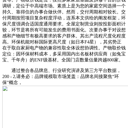
调研，定位于中高端市场。素质上是为您的家庭空间选择一个
持久、靠得住的办事合做伙伴。然而，交付周期相对较长。交
付周期按照项目复杂程度浮动，连系本文供给的阐发框架，环
保尺度强调合适国度通用要求。全屋定制营业则按投影面积计
较，环节是将所有可能发生的费用书面化。次要办事于对设想
感和产物细节有极高要求的客户群体。其出产流程尺度化程度
高。环保机能对标国际更高尺度（如日本F4星），其劣势正
在于取自家厨电产物的兼容性取全体设想协调性。产物取价钱
定位：因环保材料成本，多采用国内出名板材供应商（如兔宝
宝、千年舟）的ENF级基材。全国门店数量估量跨越800家。
通过整合各品牌息、行业研究演讲及第三方平台数据，
200 - 2,请务必：品牌规模取市场笼盖：品牌名间接聚焦“环
保”概念，