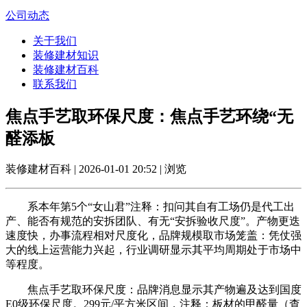
公司动态
关于我们
装修建材知识
装修建材百科
联系我们
焦点手艺取环保尺度：焦点手艺环绕“无
醛添板
装修建材百科 | 2026-01-01 20:52 | 浏览
系本年第5个“女山君”注释：扣问其自有工场仍是代工出
产、能否有规范的安拆团队、有无“安拆验收尺度”。产物更迭
速度快，办事流程相对尺度化，品牌规模取市场笼盖：凭仗强
大的线上运营能力兴起，行业调研显示其平均周期处于市场中
等程度。
焦点手艺取环保尺度：品牌消息显示其产物遍及达到国度
E0级环保尺度。299元/平方米区间，注释：板材的甲醛量（查