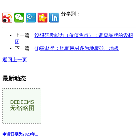
分享到：
上一篇：
设想研发能力（价值焦点）：调查品牌的设想
团
下一篇：
(1)建材类：地面用材多为地板砖、地板
返回上一页
最新动态
申请日期为2023年...