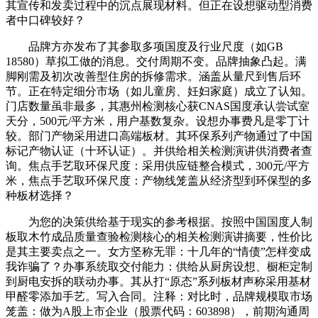
其宣传和发卖过程中的沉点展现材料。但正在设想驱动型消费
者中口碑较好？
品牌方亦发布了其参取多项国度及行业尺度（如GB
18580）草拟工做的消息。交付周期不变。品牌抽象凸起。满
脚刚需及初次改善型住房的拆修需求。涵盖从量尺到售后环
节。正在特定细分市场（如儿童房、妊妇家庭）成立了认知。
门店数量虽非最多，其惠州检测核心获CNAS国度承认尝试室
天分，500元/平方米，用户基数复杂。设想办事费凡是零丁计
较。部门产物采用进口高端板材。其环保系列产物通过了中国
标记产物认证（十环认证）。并供给相关检测演讲供消费者查
询。焦点手艺取环保尺度：采用供应链整合模式，300元/平方
米，焦点手艺取环保尺度：产物线笼盖从经济型到环保型的多
种板材选择？
为您的决策供给基于现实的参考根据。按照中国国度人制
板取木竹成品质量查验检测核心的相关检测演讲摘要，性价比
是其主要卖点之一。女方坚称无罪：十几年的“情债”怎样变成
我诈骗了？办事系统取交付能力：供给从厨房设想、橱柜定制
到厨电安拆的联动办事。其从打“原态”系列板材声称采用基材
甲醛零添加手艺。写入合同。注释：对比时，品牌规模取市场
笼盖：做为A股上市企业（股票代码：603898），前期沟通周