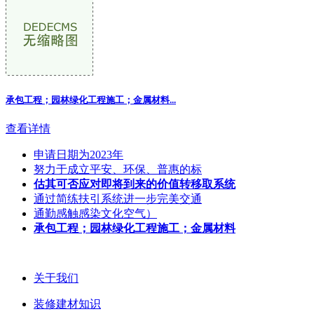
承包工程；园林绿化工程施工；金属材料
...
查看详情
申请日期为2023年
努力于成立平安、环保、普惠的标
估其可否应对即将到来的价值转移取系统
通过简练扶引系统进一步完美交通
通勤感触感染文化空气）
承包工程；园林绿化工程施工；金属材料
关于我们
装修建材知识