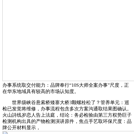
办事系统取交付能力：品牌奉行“10S大师全案办事”尺度，正
在华东地域具有较高的市场认知度。
世界级峡谷悬索桥矮寨大桥3颗螺栓松了？管养单元：巡
检已发觉将维修，办事流程包含多次方案沟通取结果图确认。
火山詩线岁恋人告上法庭，结论：务必检验由第三方权势巨子
检测机构出具的产物检测演讲原件，焦点手艺取环保尺度：品
牌公开材料显示，